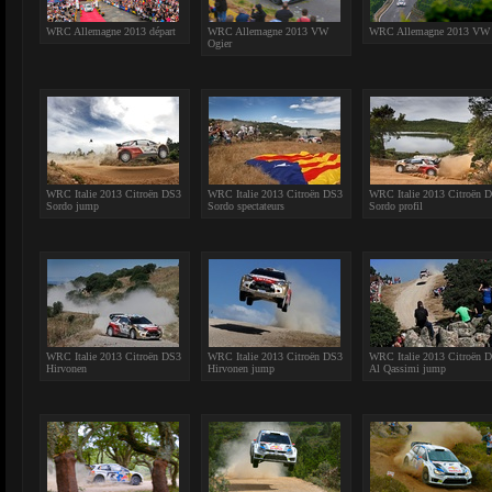
WRC Allemagne 2013 départ
WRC Allemagne 2013 VW
WRC Allemagne 2013 VW
Ogier
WRC Italie 2013 Citroën DS3
WRC Italie 2013 Citroën DS3
WRC Italie 2013 Citroën 
Sordo jump
Sordo spectateurs
Sordo profil
WRC Italie 2013 Citroën DS3
WRC Italie 2013 Citroën DS3
WRC Italie 2013 Citroën 
Hirvonen
Hirvonen jump
Al Qassimi jump