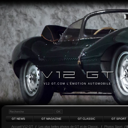
V12 GT.COM L'ÉMOTION AUTOMOBILE
GT NEWS
GT MAGAZINE
GT CLASSIC
GT SPORT
Accueil V12 GT
/
Les plus belles photos de GT et de Classic.
/
Photos Sport
/ 