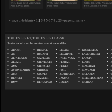
WRC Italie 2013 Volkswagen
WRC Italie 2013 Volkswagen
WRC Italie 2013 Volkswag
Polo Latvala profil
Polo jump
Polo Latvala 3/4 avant
« page précédente
-
1
2
3
4
5
6
7
8
...
23
-
page suivante »
TOUTES LES GT, TOUTES LES CLASSIC
Toutes les infos sur les constructeurs et les modèles.
ABARTH
BRISTOL
DELAGE
KOENIGSEGG
N
AC
BUGATTI
DELAHAYE
LAMBORGHINI
P
ALFA ROMEO
CADILLAC
FACEL VEGA
LANCIA
ALLARD
CHEVROLET
FERRARI
LOTUS
AMG
CHRYSLER
FISKER
MASERATI
ASTON MARTIN
CITROEN
FORD
MAYBACH
AUDI
COOPER
ISO RIVOLTA
MCLAREN
BENTLEY
DAIMLER
JAGUAR
MERCEDES BENZ
BMW
DE TOMASO
JENSEN
MORGAN