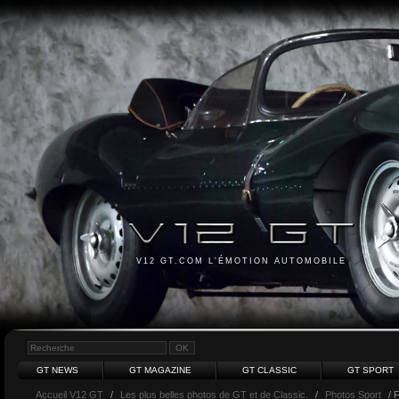
V12 GT.COM L'ÉMOTION AUTOMOBILE
GT NEWS
GT MAGAZINE
GT CLASSIC
GT SPORT
Accueil V12 GT
/
Les plus belles photos de GT et de Classic.
/
Photos Sport
/ 