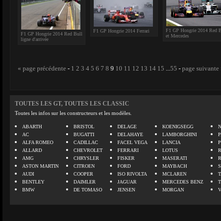
F1 GP Hongrie 2014 Red B
F1 GP Hongrie 2014 Ferrari
F1 GP Hongrie 2014 Red Bull
et Mercedes
ligne d'arrivée
« page précédente
-
1
2
3
4
5
6
7
8
9
10
11
12
13
14
15
...
55
-
page suivante
TOUTES LES GT, TOUTES LES CLASSIC
Toutes les infos sur les constructeurs et les modèles.
ABARTH
BRISTOL
DELAGE
KOENIGSEGG
N
AC
BUGATTI
DELAHAYE
LAMBORGHINI
P
ALFA ROMEO
CADILLAC
FACEL VEGA
LANCIA
ALLARD
CHEVROLET
FERRARI
LOTUS
AMG
CHRYSLER
FISKER
MASERATI
ASTON MARTIN
CITROEN
FORD
MAYBACH
AUDI
COOPER
ISO RIVOLTA
MCLAREN
BENTLEY
DAIMLER
JAGUAR
MERCEDES BENZ
BMW
DE TOMASO
JENSEN
MORGAN