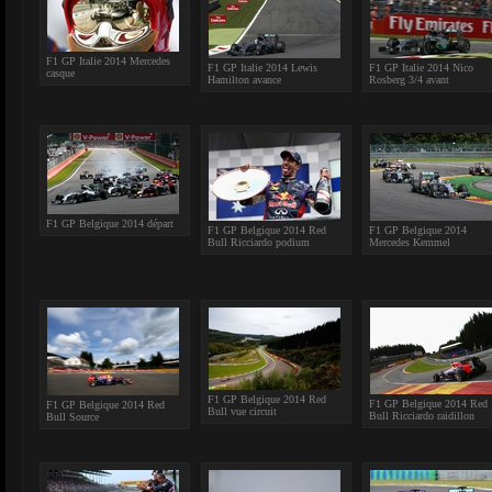
F1 GP Italie 2014 Mercedes
F1 GP Italie 2014 Lewis
F1 GP Italie 2014 Nico
casque
Hamilton avance
Rosberg 3/4 avant
F1 GP Belgique 2014 départ
F1 GP Belgique 2014 Red
F1 GP Belgique 2014
Bull Ricciardo podium
Mercedes Kemmel
F1 GP Belgique 2014 Red
F1 GP Belgique 2014 Red
F1 GP Belgique 2014 Red
Bull vue circuit
Bull Ricciardo raidillon
Bull Source