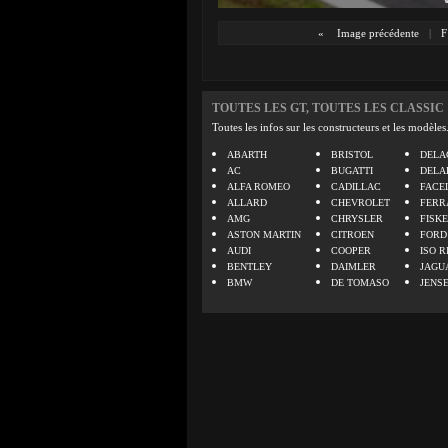
«
Image précédente
|
F
TOUTES LES GT, TOUTES LES CLASSIC
Toutes les infos sur les constructeurs et les modèles
ABARTH
BRISTOL
DELA
AC
BUGATTI
DELA
ALFA ROMEO
CADILLAC
FACE
ALLARD
CHEVROLET
FERR
AMG
CHRYSLER
FISK
ASTON MARTIN
CITROEN
FORD
AUDI
COOPER
ISO R
BENTLEY
DAIMLER
JAGU
BMW
DE TOMASO
JENS