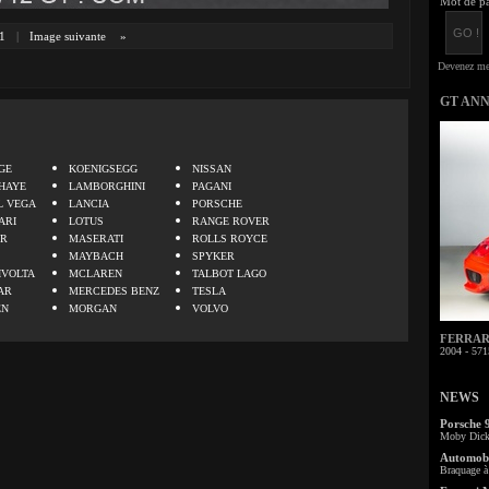
Mot de pa
1
|
Image suivante
»
GT AN
.
GE
KOENIGSEGG
NISSAN
HAYE
LAMBORGHINI
PAGANI
L VEGA
LANCIA
PORSCHE
ARI
LOTUS
RANGE ROVER
ER
MASERATI
ROLLS ROYCE
MAYBACH
SPYKER
IVOLTA
MCLAREN
TALBOT LAGO
AR
MERCEDES BENZ
TESLA
EN
MORGAN
VOLVO
FERRARI 
2004 - 571
NEWS
Porsche 
Moby Dick 
Automobi
Braquage à 