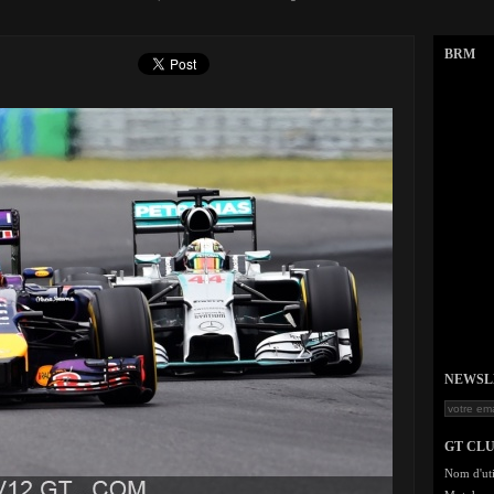
BRM
NEWSLET
GT CL
Nom d'uti