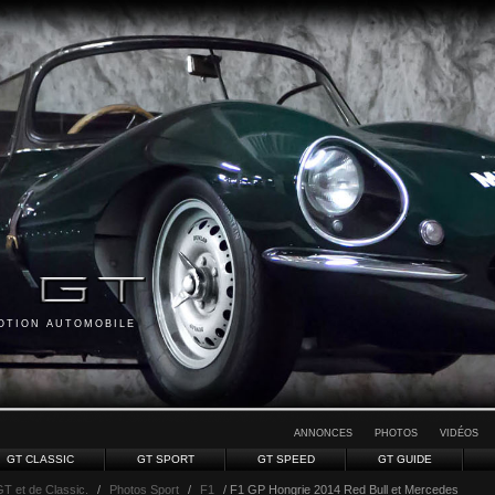
MOTION AUTOMOBILE
ANNONCES
PHOTOS
VIDÉOS
GT CLASSIC
GT SPORT
GT SPEED
GT GUIDE
GT et de Classic.
/
Photos Sport
/
F1
/ F1 GP Hongrie 2014 Red Bull et Mercedes