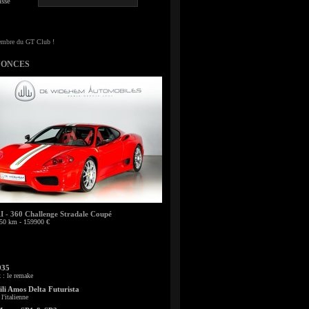
sse
NONCES
- 360 Challenge Stradale Coupé
50 km - 159900 €
935
: le remake
li Amos Delta Futurista
l'italienne