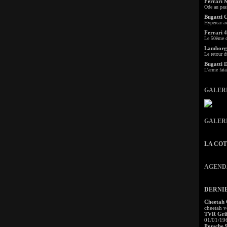
Ferrari 
Ode au pas
Bugatti 
Hypercar a
Ferrari 4
Le 50ème c
Lamborgh
Le retour d
Bugatti 
L'arme fata
GALER
GALER
LA CO
AGEND
DERNI
Cheetah
cheetah v
TVR Grif
01/01/19
Porsche 