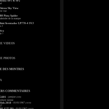
Monza SP1 & SP2
sé
Chiron Sky View
vec vue
88 Pista Spider
abriolet de la marque
ini Aventador LP770-4 SVJ
u J
Divo
le ?
IE VIDEOS
IE PHOTOS
TE DES MONTRES
A
ERS COMMENTAIRES
 G601
- jamijoe
(5/04)
oiture suisse
fith 2018
- 01/01/1967
(14/10)
67
991 GT2 RS
- 01/01/1967
(14/10)