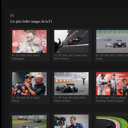
F1
Les plus belles images de la F1
F1 GP Inde 2013 Vettel
F1 GP Inde 2013 Vettel Red
F1 GP Inde 2013 Vettel Fer
champagne
Bull victoire
Lotus
F1 GP Inde 2013 Vettel
F1 GP Inde 2013 Red Bull
F1 GP Inde 2013 podium
Newey
Vettel victoire
Rosberg Vettel Grosjean