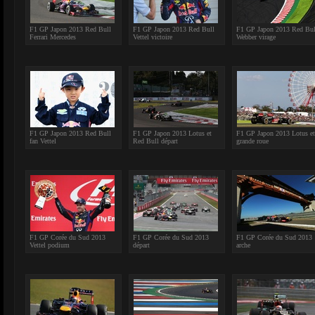
F1 GP Japon 2013 Red Bull
F1 GP Japon 2013 Red Bull
F1 GP Japon 2013 Red Bul
Ferrari Mercedes
Vettel victoire
Webber virage
F1 GP Japon 2013 Red Bull
F1 GP Japon 2013 Lotus et
F1 GP Japon 2013 Lotus et
fan Vettel
Red Bull départ
grande roue
F1 GP Corée du Sud 2013
F1 GP Corée du Sud 2013
F1 GP Corée du Sud 2013
Vettel podium
départ
arche