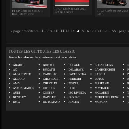
F1 GP Corée du Sud 2013
F1 GP Corée du Sud 2013
F1 GP Corée du Sud 2013
Red Bull circuit
Red Bull 3/4 avant
Lotus
« page précédente
-
1
...
7
8
9
10
11
12
13
14
15
16
17
18
19
20
...
55
-
page s
TOUTES LES GT, TOUTES LES CLASSIC
Toutes les infos sur les constructeurs et les modèles.
ABARTH
BRISTOL
DELAGE
KOENIGSEGG
N
AC
BUGATTI
DELAHAYE
LAMBORGHINI
P
ALFA ROMEO
CADILLAC
FACEL VEGA
LANCIA
ALLARD
CHEVROLET
FERRARI
LOTUS
AMG
CHRYSLER
FISKER
MASERATI
ASTON MARTIN
CITROEN
FORD
MAYBACH
AUDI
COOPER
ISO RIVOLTA
MCLAREN
BENTLEY
DAIMLER
JAGUAR
MERCEDES BENZ
BMW
DE TOMASO
JENSEN
MORGAN