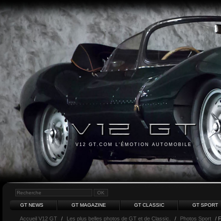
V12 GT.COM L'ÉMOTION AUTOMOBILE
GT NEWS
GT MAGAZINE
GT CLASSIC
GT SPORT
Accueil V12 GT
/
Les plus belles photos de GT et de Classic.
/
Photos Sport
/ 