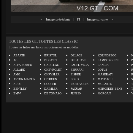
«
Image précédente
|
F1
|
Image suivante
»
TOUTES LES GT, TOUTES LES CLASSIC
Toutes les infos sur les constructeurs et les modèles.
ABARTH
BRISTOL
DELAGE
KOENIGSEGG
N
AC
BUGATTI
DELAHAYE
LAMBORGHINI
P
ALFA ROMEO
CADILLAC
FACEL VEGA
LANCIA
ALLARD
CHEVROLET
FERRARI
LOTUS
AMG
CHRYSLER
FISKER
MASERATI
ASTON MARTIN
CITROEN
FORD
MAYBACH
AUDI
COOPER
ISO RIVOLTA
MCLAREN
BENTLEY
DAIMLER
JAGUAR
MERCEDES BENZ
BMW
DE TOMASO
JENSEN
MORGAN