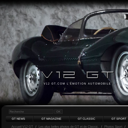
V12 GT.COM L'ÉMOTION AUTOMOBILE
GT NEWS
GT MAGAZINE
GT CLASSIC
GT SPORT
Accueil V12 GT
/
Les plus belles photos de GT et de Classic.
/
Photos Sport
/