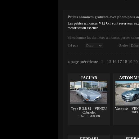
Petites annonces gratuites avec photo pour ach
Les petites annonces V12 GT sont réservées aux
motorisation essence
Sélectionnez les dernières annonces parues selon 
Tri par
Ordre
« page précédente
-
1
...
15
16
17
18
19
20
JAGUAR
ASTON M
Type E 3.8 S1 - VENDU
Vanquish - VE
Cabriolet
2013
1962 - 19300 km
FERRARI
FERRA