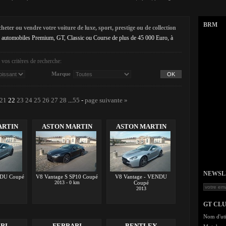
BRM
eter ou vendre votre voiture de luxe, sport, prestige ou de collection
 automobiles Premium, GT, Classic ou Course de plus de 45 000 Euro, à
vos critères de recherche:
Marque
21
22
23
24
25
26
27
28
...
55
-
page suivante »
ARTIN
ASTON MARTIN
ASTON MARTIN
NEWSLET
NDU Coupé
V8 Vantage S SP10 Coupé
V8 Vantage - VENDU
2013 - 0 km
Coupé
2013
GT CL
Nom d'uti
RI
FERRARI
BENTLEY