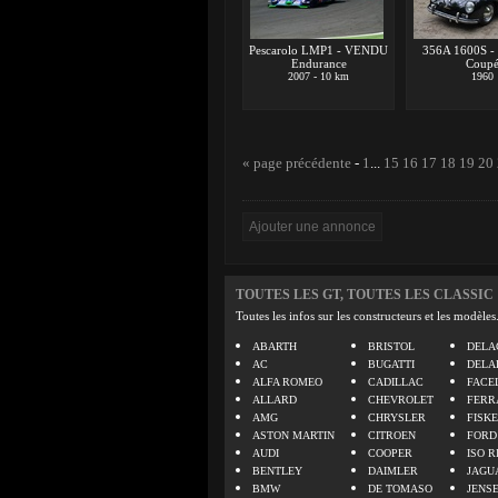
Pescarolo LMP1 - VENDU
356A 1600S 
Endurance
Coup
2007 - 10 km
1960
« page précédente
-
1
...
15
16
17
18
19
20
TOUTES LES GT, TOUTES LES CLASSIC
Toutes les infos sur les constructeurs et les modèles
ABARTH
BRISTOL
DELA
AC
BUGATTI
DELA
ALFA ROMEO
CADILLAC
FACE
ALLARD
CHEVROLET
FERR
AMG
CHRYSLER
FISK
ASTON MARTIN
CITROEN
FORD
AUDI
COOPER
ISO R
BENTLEY
DAIMLER
JAGU
BMW
DE TOMASO
JENS