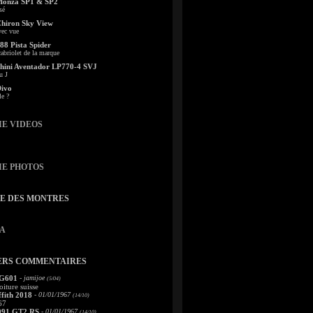
Monza SP1 & SP2
sé
Chiron Sky View
vec vue
88 Pista Spider
abriolet de la marque
ini Aventador LP770-4 SVJ
u J
Divo
le ?
IE VIDEOS
IE PHOTOS
TE DES MONTRES
A
ERS COMMENTAIRES
 G601
- jamijoe
(5/04)
oiture suisse
fith 2018
- 01/01/1967
(14/10)
67
991 GT2 RS
- 01/01/1967
(14/10)