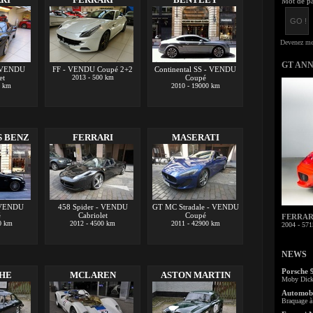
Mot de pa
GT AN
- VENDU
FF - VENDU Coupé 2+2
Continental SS - VENDU
et
2013 - 500 km
Coupé
7 km
2010 - 19000 km
 BENZ
FERRARI
MASERATI
 VENDU
458 Spider - VENDU
GT MC Stradale - VENDU
é
Cabriolet
Coupé
FERRARI 
0 km
2012 - 4500 km
2011 - 42900 km
2004 - 571
NEWS
Porsche 
HE
MCLAREN
ASTON MARTIN
Moby Dick 
Automobi
Braquage à 