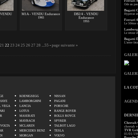
Ferrari 
Ode au pas
Bugatti 
- VENDU
M1A - VENDU Endurance
DB2/4 - VENDU
Hypercar a
é
1965
Endurance
Ferrari 4
1955
Le 50ème c
Lamborgh
Le retour d
Bugatti 
L'arme fata
21
22
23
24
25
26
27
28
...
55
-
page suivante »
GALER
GALER
LA CO
.
GE
KOENIGSEGG
NISSAN
HAYE
LAMBORGHINI
PAGANI
AGEND
L VEGA
LANCIA
PORSCHE
ARI
LOTUS
RANGE ROVER
DERNI
ER
MASERATI
ROLLS ROYCE
MAYBACH
SPYKER
Cheetah
IVOLTA
MCLAREN
TALBOT LAGO
cheetah v
TVR Grif
AR
MERCEDES BENZ
TESLA
01/01/19
EN
MORGAN
VOLVO
Porsche 