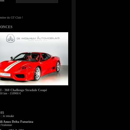
sse
NONCES
- 360 Challenge Stradale Coupé
50 km - 159900 €
935
: le remake
li Amos Delta Futurista
l'italienne