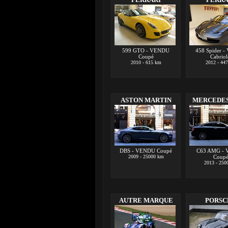
599 GTO - VENDU
458 Spider 
Coupé
Cabriol
2010 - 615 km
2012 - 44
ASTON MARTIN
MERCEDES
DBS - VENDU Coupé
C63 AMG -
2009 - 25000 km
Coup
2013 - 250
AUTRE MARQUE
PORSC