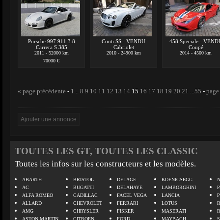
Porsche 997 911 3.8
Conti SS - VENDU
458 Speciale - VEND
Carrera S 385
Cabriolet
Coupé
2011 - 52000 km
2010 - 24900 km
2014 - 4500 km
70000 €
« page précédente
-
1
...
8
9
10
11
12
13
14
15
16
17
18
19
20
21
...
55
-
page
TOUTES LES GT, TOUTES LES CLASSIC
Toutes les infos sur les constructeurs et les modèles.
ABARTH
BRISTOL
DELAGE
KOENIGSEGG
N
AC
BUGATTI
DELAHAYE
LAMBORGHINI
P
ALFA ROMEO
CADILLAC
FACEL VEGA
LANCIA
ALLARD
CHEVROLET
FERRARI
LOTUS
AMG
CHRYSLER
FISKER
MASERATI
ASTON MARTIN
CITROEN
FORD
MAYBACH