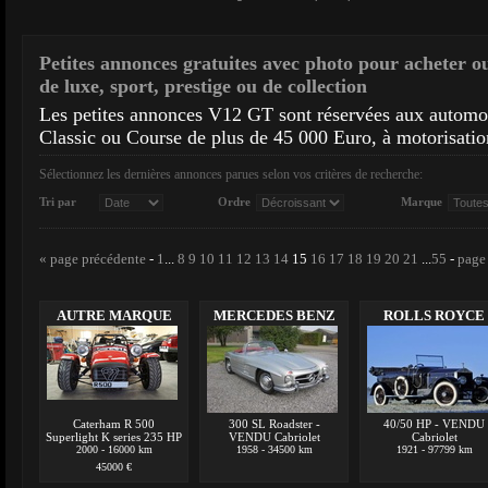
Petites annonces gratuites avec photo pour acheter o
de luxe, sport, prestige ou de collection
Les petites annonces V12 GT sont réservées aux autom
Classic ou Course de plus de 45 000 Euro, à motorisatio
Sélectionnez les dernières annonces parues selon vos critères de recherche:
Tri par
Ordre
Marque
« page précédente
-
1
...
8
9
10
11
12
13
14
15
16
17
18
19
20
21
...
55
-
page
AUTRE MARQUE
MERCEDES BENZ
ROLLS ROYCE
Caterham R 500
300 SL Roadster -
40/50 HP - VENDU
Superlight K series 235 HP
VENDU Cabriolet
Cabriolet
2000 - 16000 km
1958 - 34500 km
1921 - 97799 km
45000 €