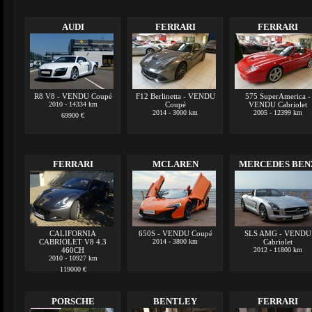
AUDI
FERRARI
FERRARI
R8 V8 - VENDU Coupé
F12 Berlinetta - VENDU
575 SuperAmerica -
2010 - 14334 km
Coupé
VENDU Cabriolet
2014 - 3000 km
2005 - 12399 km
69900 €
FERRARI
MCLAREN
MERCEDES BEN
CALIFORNIA
650S - VENDU Coupé
SLS AMG - VENDU
CABRIOLET V8 4.3
2014 - 3800 km
Cabriolet
460CH
2012 - 11800 km
2010 - 10927 km
119000 €
PORSCHE
BENTLEY
FERRARI