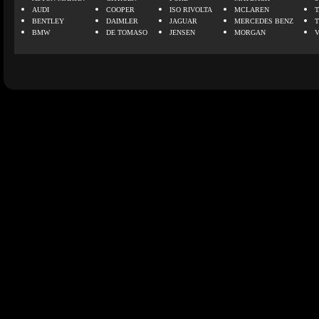
AUDI
COOPER
ISO RIVOLTA
MCLAREN
BENTLEY
DAIMLER
JAGUAR
MERCEDES BENZ
BMW
DE TOMASO
JENSEN
MORGAN