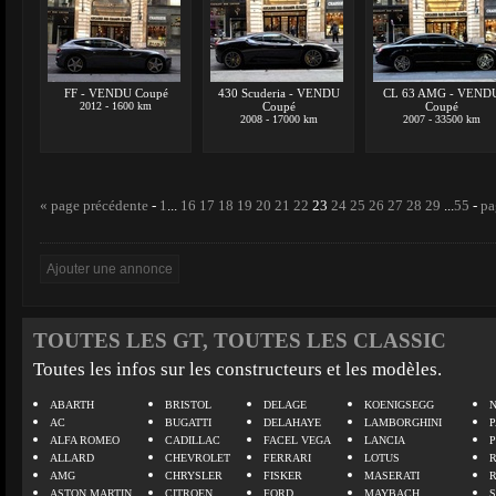
FF - VENDU Coupé
430 Scuderia - VENDU
CL 63 AMG - VEND
2012 - 1600 km
Coupé
Coupé
2008 - 17000 km
2007 - 33500 km
« page précédente
-
1
...
16
17
18
19
20
21
22
23
24
25
26
27
28
29
...
55
-
pa
TOUTES LES GT, TOUTES LES CLASSIC
Toutes les infos sur les constructeurs et les modèles.
ABARTH
BRISTOL
DELAGE
KOENIGSEGG
N
AC
BUGATTI
DELAHAYE
LAMBORGHINI
P
ALFA ROMEO
CADILLAC
FACEL VEGA
LANCIA
ALLARD
CHEVROLET
FERRARI
LOTUS
AMG
CHRYSLER
FISKER
MASERATI
ASTON MARTIN
CITROEN
FORD
MAYBACH