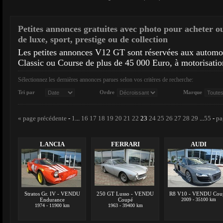
Petites annonces gratuites avec photo pour acheter o
de luxe, sport, prestige ou de collection
Les petites annonces V12 GT sont réservées aux autom
Classic ou Course de plus de 45 000 Euro, à motorisatio
Sélectionnez les dernières annonces parues selon vos critères de recherche:
Tri par
Ordre
Marque
« page précédente
-
1
...
16
17
18
19
20
21
22
23
24
25
26
27
28
29
...
55
-
pa
LANCIA
FERRARI
AUDI
Stratos Gr. IV - VENDU
250 GT Lusso - VENDU
R8 V10 - VENDU Cou
Endurance
Coupé
2009 - 35100 km
1974 - 11900 km
1963 - 39400 km