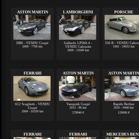
ASTON MARTIN
LAMBORGHINI
PORSCHE
DBS - VENDU Coupé
Gallardo LP560-4 -
356 B - VENDU Cabrio
2009 - 7700 km
VENDU Cabriolet
1962 - 24032 km
2009 - 13500 km
FERRARI
ASTON MARTIN
ASTON MARTI
612 Scaglietti - VENDU
Vanquish Coupé
Rapide Berline
Coupé
2013 - 86 km
2010 - 9448 km
2004 - 55339 km
278940 €
129000 €
FERRARI
FERRARI
MERCEDES BEN