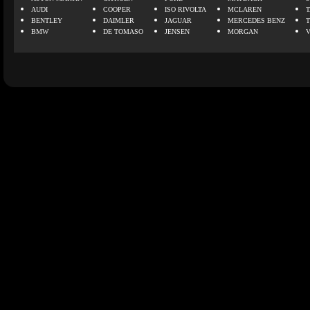
AUDI
COOPER
ISO RIVOLTA
MCLAREN
BENTLEY
DAIMLER
JAGUAR
MERCEDES BENZ
BMW
DE TOMASO
JENSEN
MORGAN