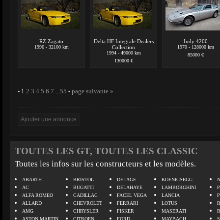
RZ Zagato
Delta HF Integrale Dealers
Indy 4200
1996 - 32100 km
Collection
1970 - 128000 km
1994 - 49000 km
85000 €
130000 €
-
1
2
3
4
5
6
7
...
55
-
page suivante »
TOUTES LES GT, TOUTES LES CLASSIC
Toutes les infos sur les constructeurs et les modèles.
ABARTH
BRISTOL
DELAGE
KOENIGSEGG
N
AC
BUGATTI
DELAHAYE
LAMBORGHINI
P
ALFA ROMEO
CADILLAC
FACEL VEGA
LANCIA
ALLARD
CHEVROLET
FERRARI
LOTUS
AMG
CHRYSLER
FISKER
MASERATI
ASTON MARTIN
CITROEN
FORD
MAYBACH