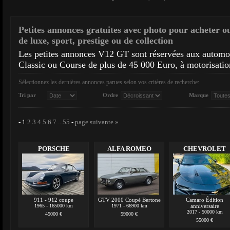
Petites annonces gratuites avec photo pour acheter o
de luxe, sport, prestige ou de collection
Les petites annonces V12 GT sont réservées aux autom
Classic ou Course de plus de 45 000 Euro, à motorisatio
Sélectionnez les dernières annonces parues selon vos critères de recherche:
Tri par
Ordre
Marque
-
1
2
3
4
5
6
7
...
55
-
page suivante »
PORSCHE
ALFA ROMEO
CHEVROLET
911 - 912 coupe
GTV 2000 Coupé Bertone
Camaro Édition
1965 - 165000 km
1971 - 66900 km
anniversaire
2017 - 50000 km
45000 €
59000 €
55000 €