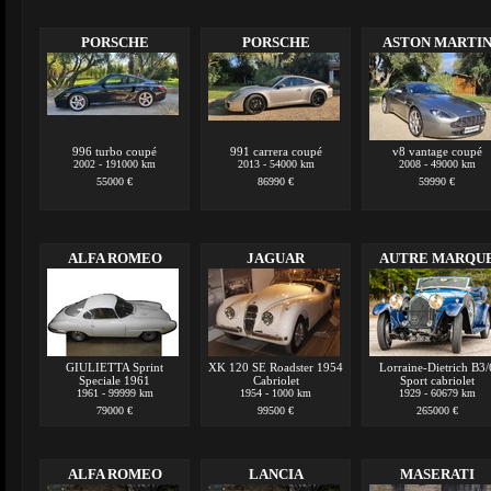
PORSCHE
PORSCHE
ASTON MARTI
996 turbo coupé
991 carrera coupé
v8 vantage coupé
2002 - 191000 km
2013 - 54000 km
2008 - 49000 km
55000 €
86990 €
59990 €
ALFA ROMEO
JAGUAR
AUTRE MARQU
GIULIETTA Sprint
XK 120 SE Roadster 1954
Lorraine-Dietrich B3/
Speciale 1961
Cabriolet
Sport cabriolet
1961 - 99999 km
1954 - 1000 km
1929 - 60679 km
79000 €
99500 €
265000 €
ALFA ROMEO
LANCIA
MASERATI