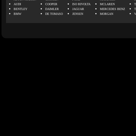
AUDI
COOPER
ISO RIVOLTA
MCLAREN
BENTLEY
DAIMLER
JAGUAR
MERCEDES BENZ
BMW
DE TOMASO
JENSEN
MORGAN