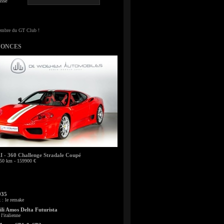
sse
NONCES
- 360 Challenge Stradale Coupé
50 km - 159900 €
935
: le remake
li Amos Delta Futurista
l'italienne