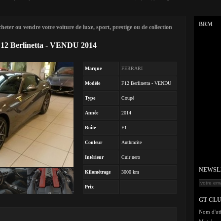
BRM
eter ou vendre votre voiture de luxe, sport, prestige ou de collection
2 Berlinetta - VENDU 2014
Marque
FERRARI
Modèle
F12 Berlinetta - VENDU
Type
Coupé
Année
2014
Boîte
F1
Couleur
Anthracite
Intérieur
Cuir nero
NEWSLET
Kilométrage
3000 km
Prix
GT CL
Nom d'uti