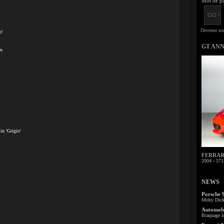
Mot de pa
o'
GT AN
Ds
in 'Grigio'
FERRARI 
2004 - 571
NEWS
Porsche 
Moby Dick 
Automobi
Braquage à 