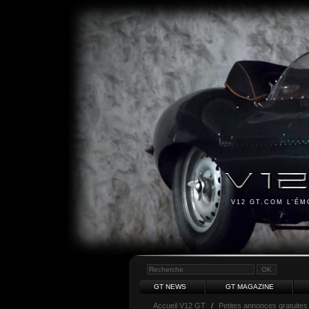
V12 GT.COM L'É
GT NEWS
GT MAGAZINE
Accueil V12 GT
/
Petites annonces gratuites 