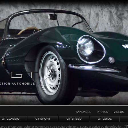
MOTION AUTOMOBILE
ANNONCES
PHOTOS
VIDÉOS
GT CLASSIC
GT SPORT
GT SPEED
GT GUIDE
avec photo pour acheter ou vendre votre voiture de luxe, sport, prestige ou de collection
/ 