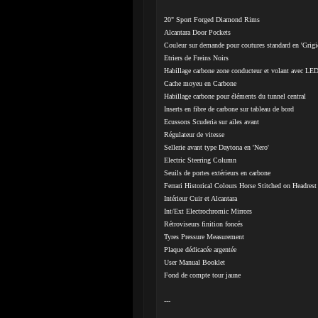
20" Sport Forged Diamond Rims
Alcantara Door Pockets
Couleur sur demande pour coutures standard en 'Grigi
Etriers de Freins Noirs
Habillage carbone zone conducteur et volant avec LE
Cache moyeu en Carbone
Habillage carbone pour éléments du tunnel central
Inserts en fibre de carbone sur tableau de bord
Ecussons Scuderia sur ailes avant
Régulateur de vitesse
Sellerie avant type Daytona en 'Nero'
Electric Steering Column
Seuils de portes extérieurs en carbone
Ferrari Historical Colours Horse Stitched on Headrest 
Intérieur Cuir et Alcantara
Int/Ext Electrochromic Mirrors
Rétroviseurs finition foncés
Tyres Pressure Measurement
Plaque dédicacée argentée
User Manual Booklet
Fond de compte tour jaune
---