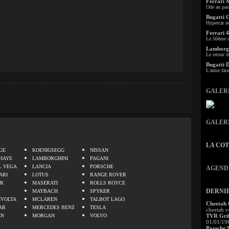
Ferrari 
Ode au pas
Bugatti 
Hypercar a
Ferrari 4
Le 50ème c
Lamborgh
Le retour d
Bugatti 
L'arme fata
GALER
GALER
.
LA CO
GE
KOENIGSEGG
NISSAN
HAYE
LAMBORGHINI
PAGANI
L VEGA
LANCIA
PORSCHE
AGEND
ARI
LOTUS
RANGE ROVER
ER
MASERATI
ROLLS ROYCE
DERNI
MAYBACH
SPYKER
IVOLTA
MCLAREN
TALBOT LAGO
Cheetah
AR
MERCEDES BENZ
TESLA
cheetah v
EN
MORGAN
VOLVO
TVR Grif
01/01/19
Porsche 