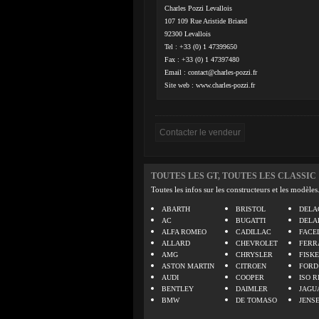
Charles Pozzi Levallois
107 109 Rue Aristide Briand
92300 Levallois
Tel : +33 (0) 1 47399650
Fax : +33 (0) 1 47397480
Email :
contact@charles-pozzi.fr
Site web : www.charles-pozzi.fr
TOUTES LES GT, TOUTES LES CLASSIC
Toutes les infos sur les constructeurs et les modèles
ABARTH
BRISTOL
DELA
AC
BUGATTI
DELA
ALFA ROMEO
CADILLAC
FACE
ALLARD
CHEVROLET
FERR
AMG
CHRYSLER
FISK
ASTON MARTIN
CITROEN
FORD
AUDI
COOPER
ISO R
BENTLEY
DAIMLER
JAGU
BMW
DE TOMASO
JENS