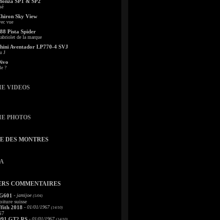
Monza SP1 & SP2
sé
Chiron Sky View
vec vue
88 Pista Spider
abriolet de la marque
ini Aventador LP770-4 SVJ
u J
Divo
le ?
IE VIDEOS
IE PHOTOS
TE DES MONTRES
A
ERS COMMENTAIRES
 G601
- jamijoe
(5/04)
oiture suisse
fith 2018
- 01/01/1967
(14/10)
67
991 GT2 RS
- 01/01/1967
(14/10)