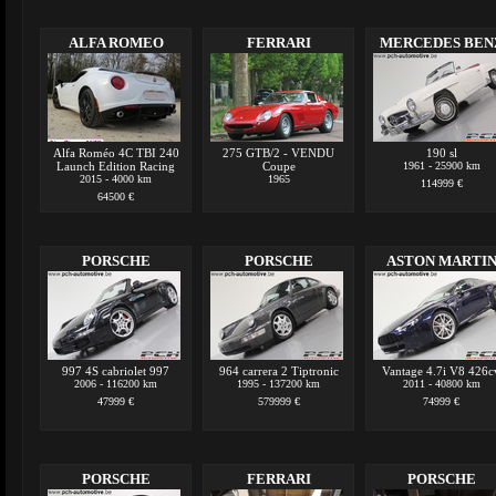
ALFA ROMEO
FERRARI
MERCEDES BEN
Alfa Roméo 4C TBI 240
275 GTB/2 - VENDU
190 sl
Launch Edition Racing
Coupe
1961 - 25900 km
2015 - 4000 km
1965
114999 €
64500 €
PORSCHE
PORSCHE
ASTON MARTI
997 4S cabriolet 997
964 carrera 2 Tiptronic
Vantage 4.7i V8 426c
2006 - 116200 km
1995 - 137200 km
2011 - 40800 km
47999 €
579999 €
74999 €
PORSCHE
FERRARI
PORSCHE