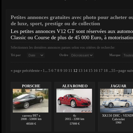
Petites annonces gratuites avec photo pour acheter o
de luxe, sport, prestige ou de collection
Les petites annonces V12 GT sont réservées aux autom
Classic ou Course de plus de 45 000 Euro, à motorisatio
Sélectionnez les dernières annonces parues selon vos critères de recherche:
Tri par
Ordre
Marque
« page précédente
-
1
...
5
6
7
8
9
10
11
12
13
14
15
16
17
18
...
55
-
page sui
PORSCHE
ALFA ROMEO
JAGUAR
carrera 997 s
4c
XK150 DHC - VEND
2008 - 53000 km
2015 - 2200 km
Cabriolet
1960
49500 €
57999 €