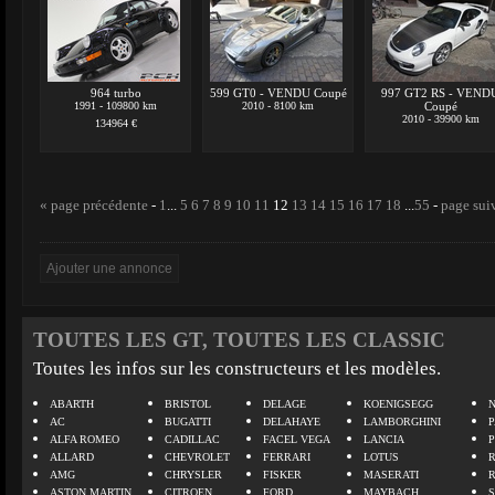
964 turbo
599 GT0 - VENDU Coupé
997 GT2 RS - VEND
1991 - 109800 km
2010 - 8100 km
Coupé
2010 - 39900 km
134964 €
« page précédente
-
1
...
5
6
7
8
9
10
11
12
13
14
15
16
17
18
...
55
-
page sui
TOUTES LES GT, TOUTES LES CLASSIC
Toutes les infos sur les constructeurs et les modèles.
ABARTH
BRISTOL
DELAGE
KOENIGSEGG
N
AC
BUGATTI
DELAHAYE
LAMBORGHINI
P
ALFA ROMEO
CADILLAC
FACEL VEGA
LANCIA
ALLARD
CHEVROLET
FERRARI
LOTUS
AMG
CHRYSLER
FISKER
MASERATI
ASTON MARTIN
CITROEN
FORD
MAYBACH