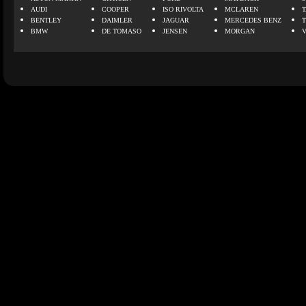
AUDI
COOPER
ISO RIVOLTA
MCLAREN
BENTLEY
DAIMLER
JAGUAR
MERCEDES BENZ
BMW
DE TOMASO
JENSEN
MORGAN