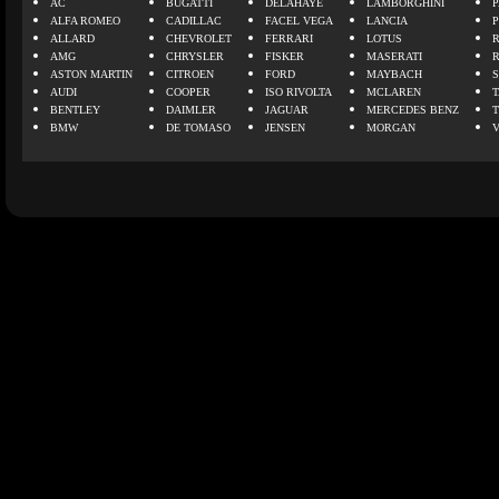
AC
BUGATTI
DELAHAYE
LAMBORGHINI
P
ALFA ROMEO
CADILLAC
FACEL VEGA
LANCIA
ALLARD
CHEVROLET
FERRARI
LOTUS
AMG
CHRYSLER
FISKER
MASERATI
ASTON MARTIN
CITROEN
FORD
MAYBACH
AUDI
COOPER
ISO RIVOLTA
MCLAREN
BENTLEY
DAIMLER
JAGUAR
MERCEDES BENZ
BMW
DE TOMASO
JENSEN
MORGAN