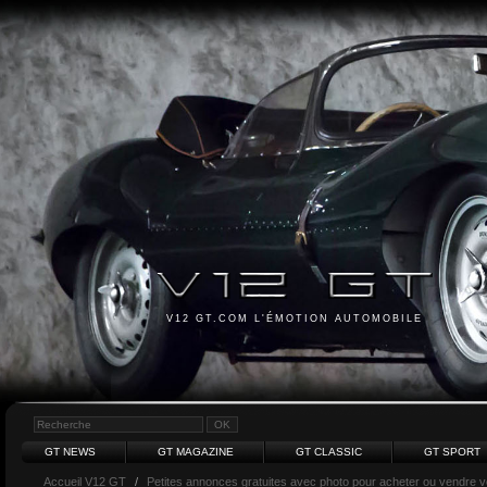
V12 GT.COM L'ÉMOTION AUTOMOBILE
GT NEWS
GT MAGAZINE
GT CLASSIC
GT SPORT
Accueil V12 GT
/
Petites annonces gratuites avec photo pour acheter ou vendre vot