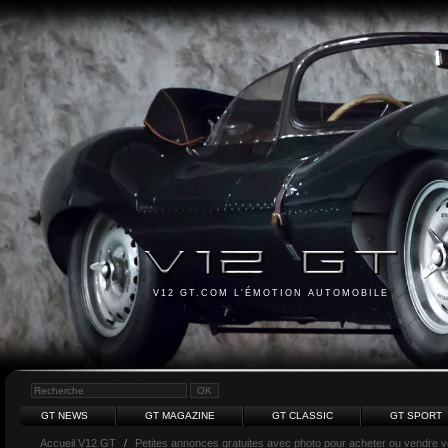
V12 GT.COM L'ÉMOTION AUTOMOBILE
GT NEWS
GT MAGAZINE
GT CLASSIC
GT SPORT
Accueil V12 GT
/
Petites annonces gratuites avec photo pour acheter ou vendre vot