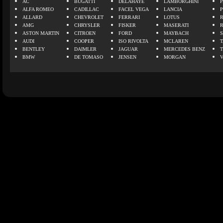
AC
BUGATTI
DELAHAYE
LAMBORGHINI
P
ALFA ROMEO
CADILLAC
FACEL VEGA
LANCIA
ALLARD
CHEVROLET
FERRARI
LOTUS
AMG
CHRYSLER
FISKER
MASERATI
ASTON MARTIN
CITROEN
FORD
MAYBACH
AUDI
COOPER
ISO RIVOLTA
MCLAREN
BENTLEY
DAIMLER
JAGUAR
MERCEDES BENZ
BMW
DE TOMASO
JENSEN
MORGAN