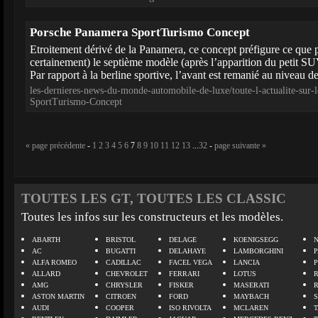
Porsche Panamera SportTurismo Concept
Etroitement dérivé de la Panamera, ce concept préfigure ce que po
certainement) le septième modèle (après l’apparition du petit 
Par rapport à la berline sportive, l’avant est remanié au niveau de
les-dernieres-news-du-monde-automobile-de-luxe/toute-l-actualite-sur
SportTurismo-Concept
« page précédente
-
1
2
3
4
5
6
7
8
9
10
11
12
13
...
32
-
page suivante »
TOUTES LES GT, TOUTES LES CLASSIC
Toutes les infos sur les constructeurs et les modèles.
ABARTH
BRISTOL
DELAGE
KOENIGSEGG
N
AC
BUGATTI
DELAHAYE
LAMBORGHINI
P
ALFA ROMEO
CADILLAC
FACEL VEGA
LANCIA
ALLARD
CHEVROLET
FERRARI
LOTUS
AMG
CHRYSLER
FISKER
MASERATI
ASTON MARTIN
CITROEN
FORD
MAYBACH
AUDI
COOPER
ISO RIVOLTA
MCLAREN