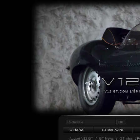
V12 GT.COM L'É
GT NEWS
GT MAGAZINE
Accueil V12 GT
/
GT News
/
GT infos
/ P