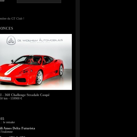
sse
NONCES
- 360 Challenge Stradale Coupé
50 km - 159900 €
935
: le remake
li Amos Delta Futurista
l'italienne