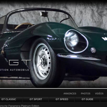
MOTION AUTOMOBILE
ANNONCES
PHOTOS
VIDÉOS
GT CLASSIC
GT SPORT
GT SPEED
GT GUIDE
orsche Panamera Platinum Edition