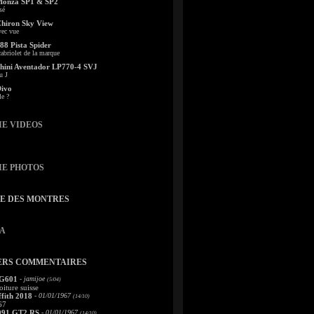
Monza SP1 & SP2
sé
Chiron Sky View
vec vue
88 Pista Spider
abriolet de la marque
ini Aventador LP770-4 SVJ
u J
Divo
le ?
IE VIDEOS
IE PHOTOS
TE DES MONTRES
A
ERS COMMENTAIRES
 G601
- jamijoe
(5/04)
oiture suisse
fith 2018
- 01/01/1967
(14/10)
67
991 GT2 RS
- 01/01/1967
(14/10)