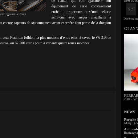
de l’auto, qui voit également son
Mot de pa
équipement de série copieusement
enrichi : projecteurs bi-xénon, sellerie
our afficher le zoom.
semi-cuir avec sièges chauffants à
u encore capteurs de stationnement avant et arrière font partie de la dotation
GT AN
cette Platinum Edition, la plus modeste d’entre elles, à savoir le V6 3.6l de
euros, ou 82.206 euros pour la variante quatre roues motrices.
FERRARI 
2004 - 571
NEWS
Porsche 
Moby Dick 
Automobi
Braquage à 