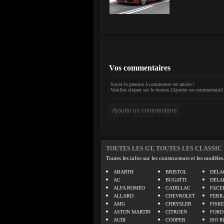
Vos commentaires
Soyez le premier à commenter cet article !
Veuillez cliquer sur le bouton [Ajouter un commentaire] 
TOUTES LES GT, TOUTES LES CLASSIC
Toutes les infos sur les constructeurs et les modèles
ABARTH
BRISTOL
DELA
AC
BUGATTI
DELA
ALFA ROMEO
CADILLAC
FACE
ALLARD
CHEVROLET
FERR
AMG
CHRYSLER
FISK
ASTON MARTIN
CITROEN
FORD
AUDI
COOPER
ISO R