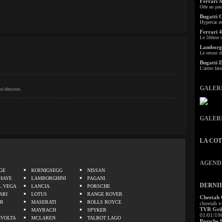
Ferrari 
Ode au pas
Bugatti 
Hypercar a
Ferrari 4
Le 50ème c
Lamborgh
Le retour d
Bugatti 
L'arme fata
GALER
ci-dessous.
GALER
LA CO
.
AGEND
GE
KOENIGSEGG
NISSAN
HAYE
LAMBORGHINI
PAGANI
DERNI
L VEGA
LANCIA
PORSCHE
ARI
LOTUS
RANGE ROVER
Cheetah
ER
MASERATI
ROLLS ROYCE
cheetah v
TVR Grif
MAYBACH
SPYKER
01/01/19
IVOLTA
MCLAREN
TALBOT LAGO
Porsche 