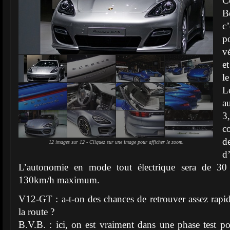
C
B
c
p
v
e
l
L
a
3
c
d
12 images sur 12 - Cliquez sur une image pour afficher le zoom.
d
L’autonomie en mode tout électrique sera de 30 
130km/h maximum.
V12-GT : a-t-on des chances de retrouver assez rapid
la route ?
B.V.B. : ici, on est vraiment dans une phase test p