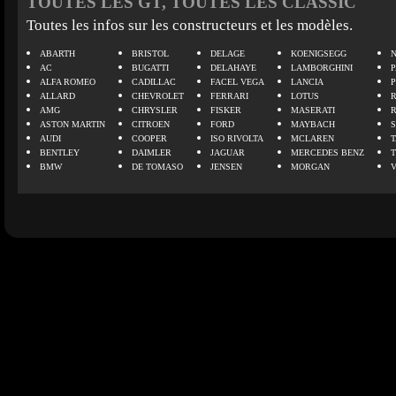
TOUTES LES GT, TOUTES LES CLASSIC
Toutes les infos sur les constructeurs et les modèles.
ABARTH
BRISTOL
DELAGE
KOENIGSEGG
N
AC
BUGATTI
DELAHAYE
LAMBORGHINI
P
ALFA ROMEO
CADILLAC
FACEL VEGA
LANCIA
ALLARD
CHEVROLET
FERRARI
LOTUS
AMG
CHRYSLER
FISKER
MASERATI
ASTON MARTIN
CITROEN
FORD
MAYBACH
AUDI
COOPER
ISO RIVOLTA
MCLAREN
BENTLEY
DAIMLER
JAGUAR
MERCEDES BENZ
BMW
DE TOMASO
JENSEN
MORGAN