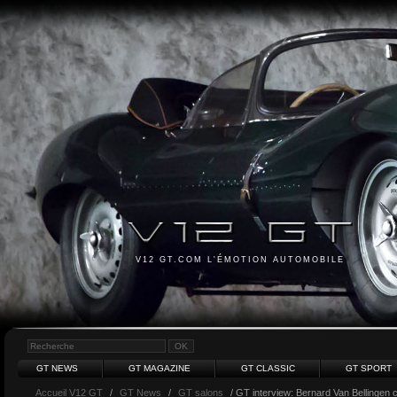
V12 GT.COM L'ÉMOTION AUTOMOBILE
GT NEWS
GT MAGAZINE
GT CLASSIC
GT SPORT
Accueil V12 GT
/
GT News
/
GT salons
/ GT interview: Bernard Van Bellingen