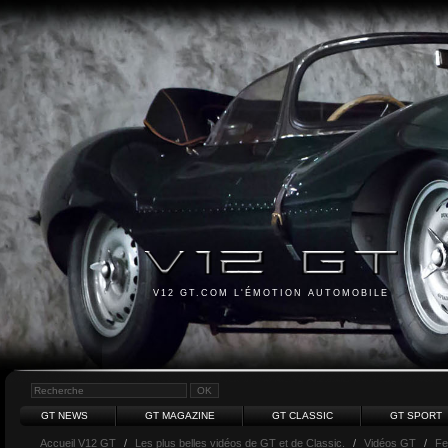
V12 GT.COM L'ÉMOTION AUTOMOBILE
GT NEWS
GT MAGAZINE
GT CLASSIC
GT SPORT
Accueil V12 GT
/
Les plus belles vidéos de GT et de Classic.
/
Vidéos GT
/
Fe