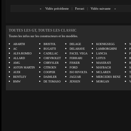
«
Vidéo précédente
|
Ferrari
|
Vidéo suivante
»
TOUTES LES GT, TOUTES LES CLASSIC
Toutes les infos sur les constructeurs et les modèles.
ABARTH
BRISTOL
DELAGE
KOENIGSEGG
N
AC
BUGATTI
DELAHAYE
LAMBORGHINI
P
ALFA ROMEO
CADILLAC
FACEL VEGA
LANCIA
ALLARD
CHEVROLET
FERRARI
LOTUS
AMG
CHRYSLER
FISKER
MASERATI
ASTON MARTIN
CITROEN
FORD
MAYBACH
AUDI
COOPER
ISO RIVOLTA
MCLAREN
BENTLEY
DAIMLER
JAGUAR
MERCEDES BENZ
BMW
DE TOMASO
JENSEN
MORGAN