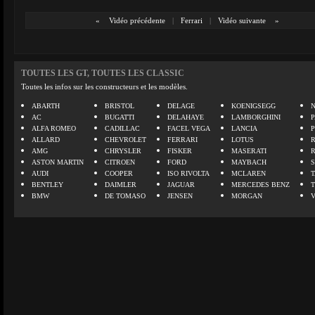
«
Vidéo précédente
|
Ferrari
|
Vidéo suivante
»
TOUTES LES GT, TOUTES LES CLASSIC
Toutes les infos sur les constructeurs et les modèles.
ABARTH
BRISTOL
DELAGE
KOENIGSEGG
N
AC
BUGATTI
DELAHAYE
LAMBORGHINI
P
ALFA ROMEO
CADILLAC
FACEL VEGA
LANCIA
ALLARD
CHEVROLET
FERRARI
LOTUS
AMG
CHRYSLER
FISKER
MASERATI
ASTON MARTIN
CITROEN
FORD
MAYBACH
AUDI
COOPER
ISO RIVOLTA
MCLAREN
BENTLEY
DAIMLER
JAGUAR
MERCEDES BENZ
BMW
DE TOMASO
JENSEN
MORGAN