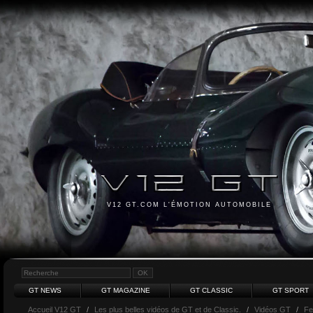
V12 GT.COM L'ÉMOTION AUTOMOBILE
GT NEWS
GT MAGAZINE
GT CLASSIC
GT SPORT
Accueil V12 GT
/
Les plus belles vidéos de GT et de Classic.
/
Vidéos GT
/
Fe