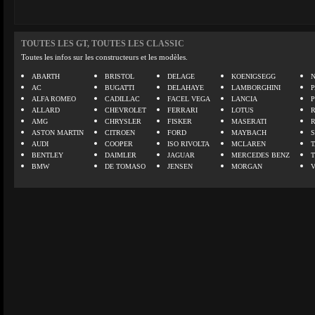
TOUTES LES GT, TOUTES LES CLASSIC
Toutes les infos sur les constructeurs et les modèles.
ABARTH
BRISTOL
DELAGE
KOENIGSEGG
N
AC
BUGATTI
DELAHAYE
LAMBORGHINI
P
ALFA ROMEO
CADILLAC
FACEL VEGA
LANCIA
ALLARD
CHEVROLET
FERRARI
LOTUS
AMG
CHRYSLER
FISKER
MASERATI
ASTON MARTIN
CITROEN
FORD
MAYBACH
AUDI
COOPER
ISO RIVOLTA
MCLAREN
BENTLEY
DAIMLER
JAGUAR
MERCEDES BENZ
BMW
DE TOMASO
JENSEN
MORGAN