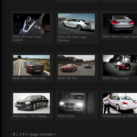
BMW M6 Gran Coupé
BMW Série 4 Coupé Conce
BMW M6 Gran Coupé -
Intérieur
Extérieur
BMW Série 6 Gran Coupé
BMW M6 2012
BMW Zagato Coupé
BMW Serie 7 2012 Design
BMW M135i
Développement des BMW
-
1
2
3
4
5
-
page suivante »