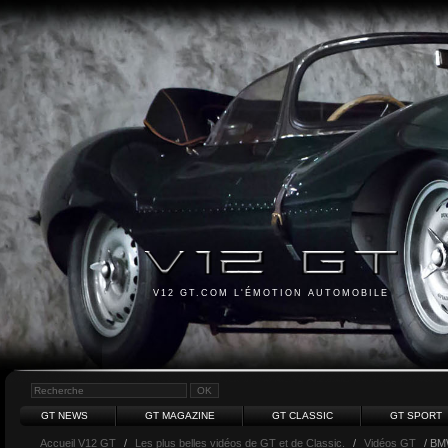
V12 GT.COM L'ÉMOTION AUTOMOBILE
GT NEWS
GT MAGAZINE
GT CLASSIC
GT SPORT
Accueil V12 GT
/
Les plus belles vidéos de GT et de Classic.
/
Vidéos GT
/ B