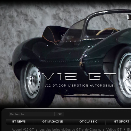
V12 GT.COM L'ÉMOTION AUTOMOBILE
GT NEWS
GT MAGAZINE
GT CLASSIC
GT SPORT
Accueil V12 GT
/
Les plus belles vidéos de GT et de Classic.
/
Vidéos GT
/
B