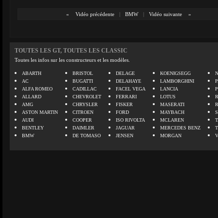
«
Vidéo précédente
|
BMW
|
Vidéo suivante
»
TOUTES LES GT, TOUTES LES CLASSIC
Toutes les infos sur les constructeurs et les modèles.
ABARTH
BRISTOL
DELAGE
KOENIGSEGG
N
AC
BUGATTI
DELAHAYE
LAMBORGHINI
P
ALFA ROMEO
CADILLAC
FACEL VEGA
LANCIA
ALLARD
CHEVROLET
FERRARI
LOTUS
AMG
CHRYSLER
FISKER
MASERATI
ASTON MARTIN
CITROEN
FORD
MAYBACH
AUDI
COOPER
ISO RIVOLTA
MCLAREN
BENTLEY
DAIMLER
JAGUAR
MERCEDES BENZ
BMW
DE TOMASO
JENSEN
MORGAN