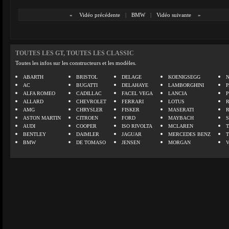
«
Vidéo précédente
|
BMW
|
Vidéo suivante
»
TOUTES LES GT, TOUTES LES CLASSIC
Toutes les infos sur les constructeurs et les modèles.
ABARTH
BRISTOL
DELAGE
KOENIGSEGG
N
AC
BUGATTI
DELAHAYE
LAMBORGHINI
P
ALFA ROMEO
CADILLAC
FACEL VEGA
LANCIA
ALLARD
CHEVROLET
FERRARI
LOTUS
AMG
CHRYSLER
FISKER
MASERATI
ASTON MARTIN
CITROEN
FORD
MAYBACH
AUDI
COOPER
ISO RIVOLTA
MCLAREN
BENTLEY
DAIMLER
JAGUAR
MERCEDES BENZ
BMW
DE TOMASO
JENSEN
MORGAN