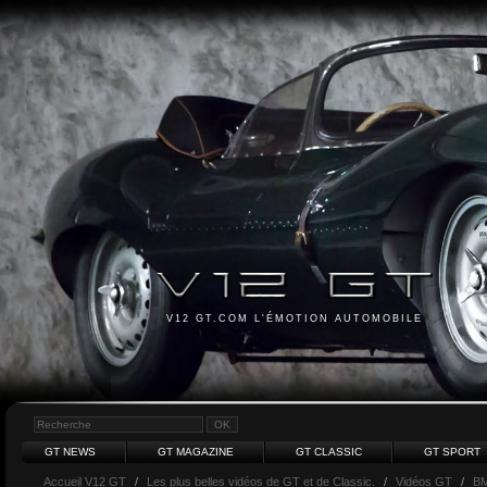
V12 GT.COM L'ÉMOTION AUTOMOBILE
GT NEWS
GT MAGAZINE
GT CLASSIC
GT SPORT
Accueil V12 GT
/
Les plus belles vidéos de GT et de Classic.
/
Vidéos GT
/
B