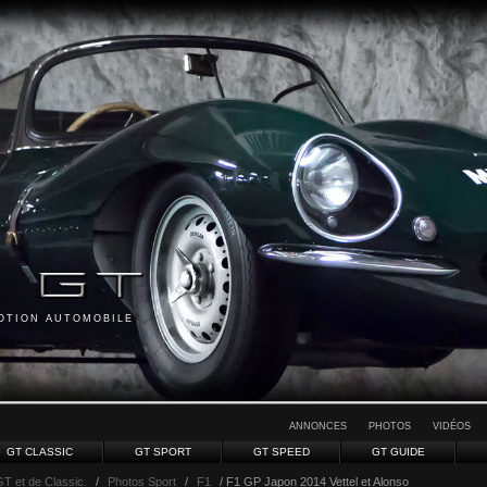
MOTION AUTOMOBILE
ANNONCES
PHOTOS
VIDÉOS
GT CLASSIC
GT SPORT
GT SPEED
GT GUIDE
GT et de Classic.
/
Photos Sport
/
F1
/ F1 GP Japon 2014 Vettel et Alonso