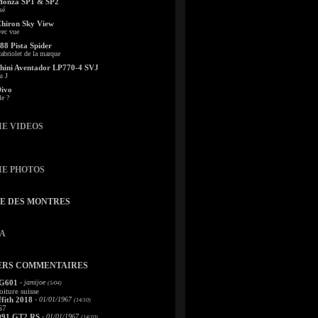
Monza SP1 & SP2
sé
Chiron Sky View
vec vue
88 Pista Spider
abriolet de la marque
ini Aventador LP770-4 SVJ
u J
Divo
le ?
IE VIDEOS
IE PHOTOS
TE DES MONTRES
A
ERS COMMENTAIRES
 G601
- jamijoe
(5/04)
oiture suisse
fith 2018
- 01/01/1967
(14/10)
67
991 GT2 RS
- 01/01/1967
(14/10)