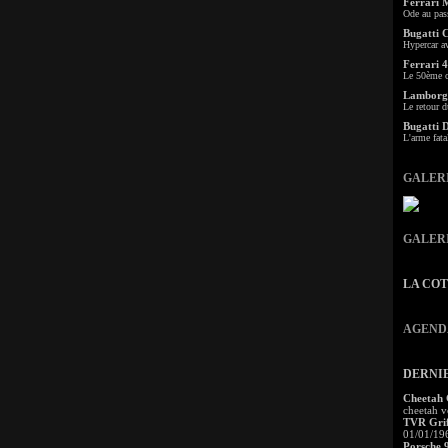
Ferrari 
Ode au pas
Bugatti 
Hypercar a
Ferrari 4
Le 50ème c
Lamborgh
Le retour d
Bugatti 
L'arme fata
GALER
GALER
LA CO
AGEND
DERNI
Cheetah
cheetah v
TVR Grif
01/01/19
Porsche 