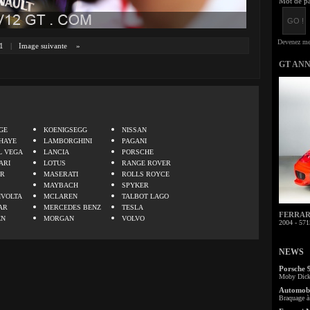
Mot de pa
1
|
Image suivante
»
GT AN
.
GE
KOENIGSEGG
NISSAN
HAYE
LAMBORGHINI
PAGANI
L VEGA
LANCIA
PORSCHE
ARI
LOTUS
RANGE ROVER
ER
MASERATI
ROLLS ROYCE
MAYBACH
SPYKER
IVOLTA
MCLAREN
TALBOT LAGO
AR
MERCEDES BENZ
TESLA
FERRARI 
EN
MORGAN
VOLVO
2004 - 571
NEWS
Porsche 
Moby Dick 
Automobi
Braquage à 