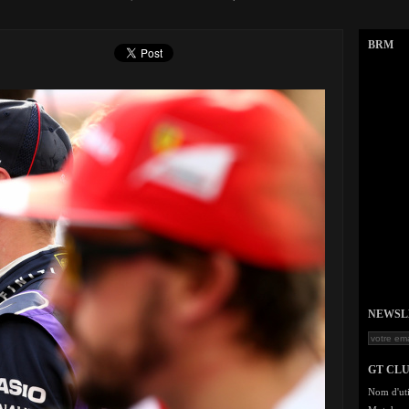
BRM
NEWSLET
GT CL
Nom d'uti