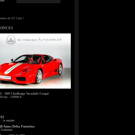
sse
NONCES
- 360 Challenge Stradale Coupé
50 km - 159900 €
935
: le remake
li Amos Delta Futurista
l'italienne