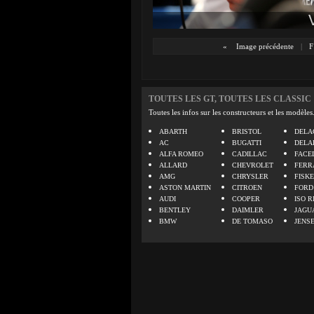
«
Image précédente
|
F
TOUTES LES GT, TOUTES LES CLASSIC
Toutes les infos sur les constructeurs et les modèles
ABARTH
BRISTOL
DELA
AC
BUGATTI
DELA
ALFA ROMEO
CADILLAC
FACE
ALLARD
CHEVROLET
FERR
AMG
CHRYSLER
FISK
ASTON MARTIN
CITROEN
FORD
AUDI
COOPER
ISO R
BENTLEY
DAIMLER
JAGU
BMW
DE TOMASO
JENS