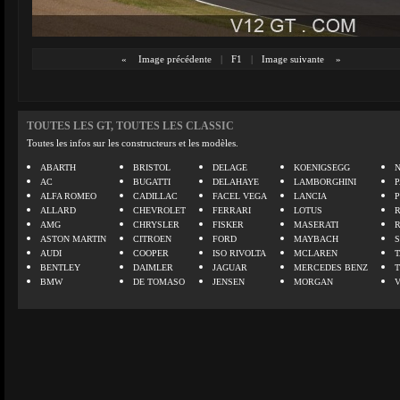
«
Image précédente
|
F1
|
Image suivante
»
TOUTES LES GT, TOUTES LES CLASSIC
Toutes les infos sur les constructeurs et les modèles.
ABARTH
BRISTOL
DELAGE
KOENIGSEGG
N
AC
BUGATTI
DELAHAYE
LAMBORGHINI
P
ALFA ROMEO
CADILLAC
FACEL VEGA
LANCIA
ALLARD
CHEVROLET
FERRARI
LOTUS
AMG
CHRYSLER
FISKER
MASERATI
ASTON MARTIN
CITROEN
FORD
MAYBACH
AUDI
COOPER
ISO RIVOLTA
MCLAREN
BENTLEY
DAIMLER
JAGUAR
MERCEDES BENZ
BMW
DE TOMASO
JENSEN
MORGAN