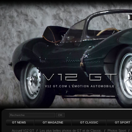
V12 GT.COM L'ÉMOTION AUTOMOBILE
GT NEWS
GT MAGAZINE
GT CLASSIC
GT SPORT
Accueil V12 GT
/
Les plus belles photos de GT et de Classic.
/
Photos Sport
/