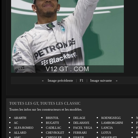
«
Image précédente
|
F1
|
Image suivante
»
TOUTES LES GT, TOUTES LES CLASSIC
Toutes les infos sur les constructeurs et les modèles.
ABARTH
BRISTOL
DELAGE
KOENIGSEGG
N
AC
BUGATTI
DELAHAYE
LAMBORGHINI
P
ALFA ROMEO
CADILLAC
FACEL VEGA
LANCIA
ALLARD
CHEVROLET
FERRARI
LOTUS
AMG
CHRYSLER
FISKER
MASERATI