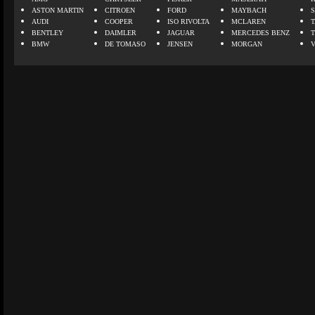
ASTON MARTIN
CITROEN
FORD
MAYBACH
AUDI
COOPER
ISO RIVOLTA
MCLAREN
BENTLEY
DAIMLER
JAGUAR
MERCEDES BENZ
BMW
DE TOMASO
JENSEN
MORGAN