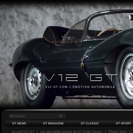
V12 GT.COM L'ÉMOTION AUTOMOBILE
GT NEWS
GT MAGAZINE
GT CLASSIC
GT SPORT
Accueil V12 GT
/
Les plus belles photos de GT et de Classic.
/
Photos Sport
/