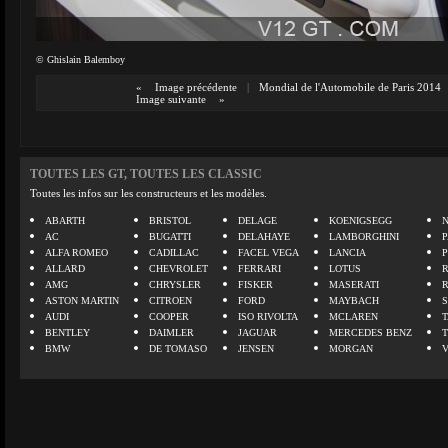
© Ghislain Balemboy
«
Image précédente
|
Mondial de l'Automobile de Paris 2014
Image suivante
»
TOUTES LES GT, TOUTES LES CLASSIC
Toutes les infos sur les constructeurs et les modèles.
ABARTH
BRISTOL
DELAGE
KOENIGSEGG
N
AC
BUGATTI
DELAHAYE
LAMBORGHINI
P
ALFA ROMEO
CADILLAC
FACEL VEGA
LANCIA
ALLARD
CHEVROLET
FERRARI
LOTUS
AMG
CHRYSLER
FISKER
MASERATI
ASTON MARTIN
CITROEN
FORD
MAYBACH
AUDI
COOPER
ISO RIVOLTA
MCLAREN
BENTLEY
DAIMLER
JAGUAR
MERCEDES BENZ
BMW
DE TOMASO
JENSEN
MORGAN