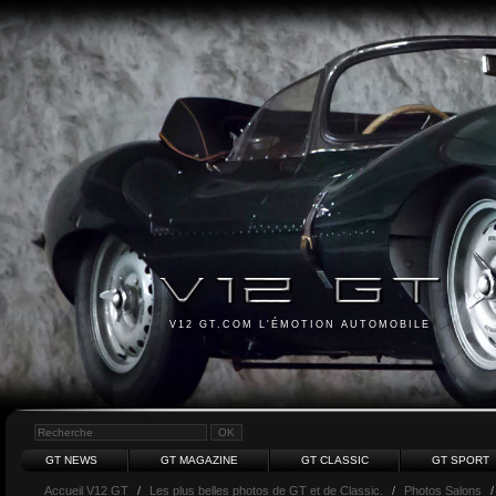
V12 GT.COM L'ÉMOTION AUTOMOBILE
GT NEWS
GT MAGAZINE
GT CLASSIC
GT SPORT
Accueil V12 GT
/
Les plus belles photos de GT et de Classic.
/
Photos Salons