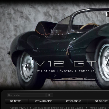
V12 GT.COM L'ÉMOTION AUTOMOBILE
GT NEWS
GT MAGAZINE
GT CLASSIC
GT SPORT
Accueil V12 GT
/
Les plus belles photos de GT et de Classic.
/
Photos Salons