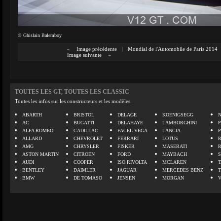
© Ghislain Balemboy
«
Image précédente
|
Mondial de l'Automobile de Paris 2014
Image suivante
»
TOUTES LES GT, TOUTES LES CLASSIC
Toutes les infos sur les constructeurs et les modèles.
ABARTH
BRISTOL
DELAGE
KOENIGSEGG
N
AC
BUGATTI
DELAHAYE
LAMBORGHINI
P
ALFA ROMEO
CADILLAC
FACEL VEGA
LANCIA
ALLARD
CHEVROLET
FERRARI
LOTUS
AMG
CHRYSLER
FISKER
MASERATI
ASTON MARTIN
CITROEN
FORD
MAYBACH
AUDI
COOPER
ISO RIVOLTA
MCLAREN
BENTLEY
DAIMLER
JAGUAR
MERCEDES BENZ
BMW
DE TOMASO
JENSEN
MORGAN