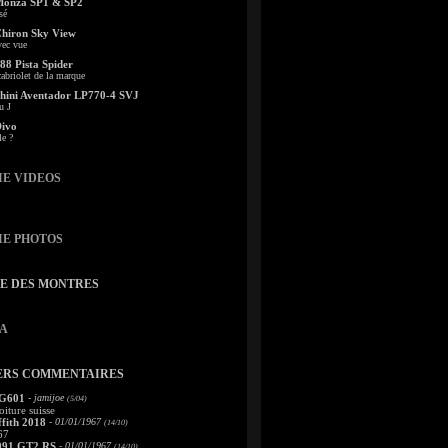
Monza SP1 & SP2
sé
Chiron Sky View
vec vue
88 Pista Spider
abriolet de la marque
ini Aventador LP770-4 SVJ
u J
Divo
le ?
IE VIDEOS
IE PHOTOS
TE DES MONTRES
A
ERS COMMENTAIRES
 G601
- jamijoe
(5/04)
oiture suisse
fith 2018
- 01/01/1967
(14/10)
67
991 GT2 RS
- 01/01/1967
(14/10)