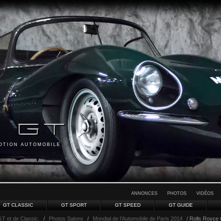
MOTION AUTOMOBILE
ANNONCES
PHOTOS
VIDÉOS
GT CLASSIC
GT SPORT
GT SPEED
GT GUIDE
GT et de Classic.
/
Photos Salons
/
Mondial de l'Automobile de Paris 2014
/ Rolls Royce 