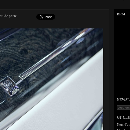
BRM
eau de porte
NEWSLET
GT CL
Nom d'uti