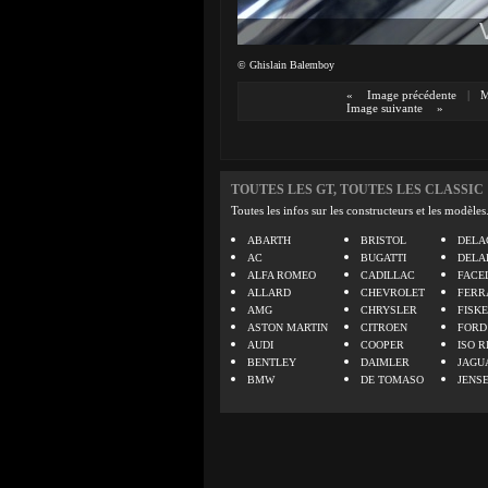
© Ghislain Balemboy
«
Image précédente
|
M
Image suivante
»
TOUTES LES GT, TOUTES LES CLASSIC
Toutes les infos sur les constructeurs et les modèles
ABARTH
BRISTOL
DELA
AC
BUGATTI
DELA
ALFA ROMEO
CADILLAC
FACE
ALLARD
CHEVROLET
FERR
AMG
CHRYSLER
FISK
ASTON MARTIN
CITROEN
FORD
AUDI
COOPER
ISO R
BENTLEY
DAIMLER
JAGU
BMW
DE TOMASO
JENS