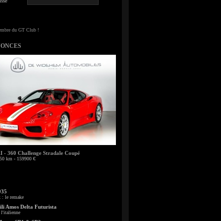
sse
NONCES
- 360 Challenge Stradale Coupé
50 km - 159900 €
935
: le remake
li Amos Delta Futurista
l'italienne