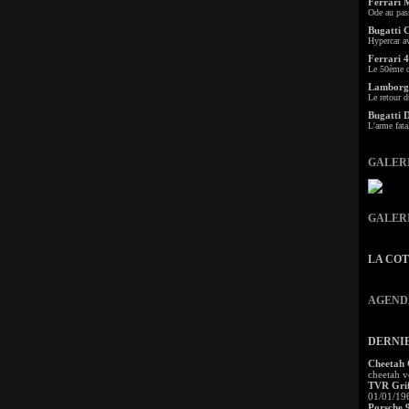
Ferrari 
Ode au pas
Bugatti 
Hypercar a
Ferrari 4
Le 50ème c
Lamborgh
Le retour d
Bugatti 
L'arme fata
GALER
GALER
LA CO
AGEND
DERNI
Cheetah
cheetah v
TVR Grif
01/01/19
Porsche 