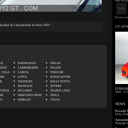
Mot de pa
ondial de l'Automobile de Paris 2014
|
GT AN
.
GE
KOENIGSEGG
NISSAN
HAYE
LAMBORGHINI
PAGANI
L VEGA
LANCIA
PORSCHE
ARI
LOTUS
RANGE ROVER
ER
MASERATI
ROLLS ROYCE
MAYBACH
SPYKER
FERRARI 
IVOLTA
MCLAREN
TALBOT LAGO
2004 - 571
AR
MERCEDES BENZ
TESLA
EN
MORGAN
VOLVO
NEWS
Porsche 
Moby Dick 
Automobi
Braquage à 