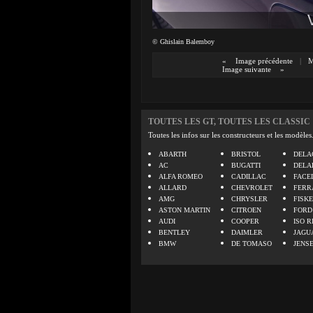
© Ghislain Balemboy
«
Image précédente
|
M
Image suivante
»
TOUTES LES GT, TOUTES LES CLASSIC
Toutes les infos sur les constructeurs et les modèles
ABARTH
BRISTOL
DELA
AC
BUGATTI
DELA
ALFA ROMEO
CADILLAC
FACE
ALLARD
CHEVROLET
FERR
AMG
CHRYSLER
FISK
ASTON MARTIN
CITROEN
FORD
AUDI
COOPER
ISO R
BENTLEY
DAIMLER
JAGU
BMW
DE TOMASO
JENS