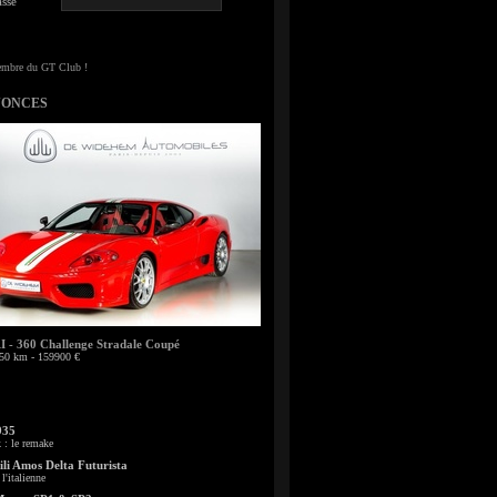
sse
NONCES
- 360 Challenge Stradale Coupé
50 km - 159900 €
935
: le remake
li Amos Delta Futurista
l'italienne