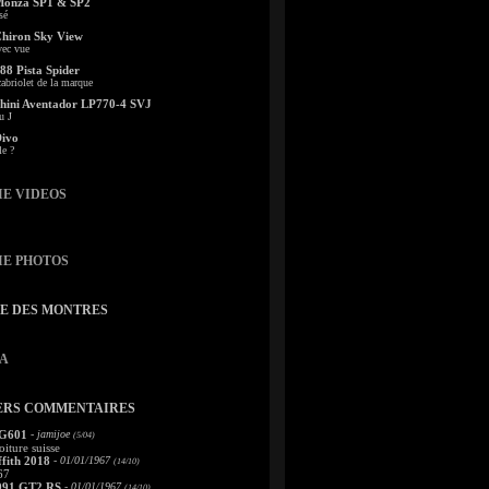
Monza SP1 & SP2
sé
Chiron Sky View
vec vue
88 Pista Spider
abriolet de la marque
ini Aventador LP770-4 SVJ
u J
Divo
le ?
IE VIDEOS
IE PHOTOS
TE DES MONTRES
A
ERS COMMENTAIRES
 G601
- jamijoe
(5/04)
oiture suisse
fith 2018
- 01/01/1967
(14/10)
67
991 GT2 RS
- 01/01/1967
(14/10)