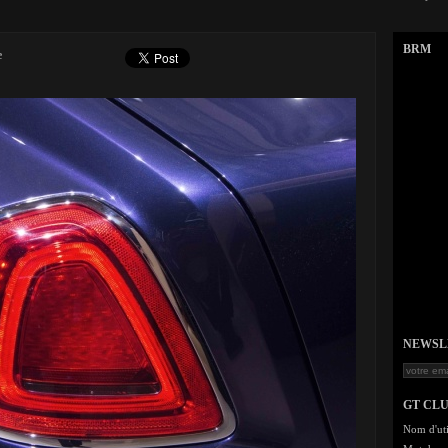
BRM
e
NEWSLET
GT CL
Nom d'uti