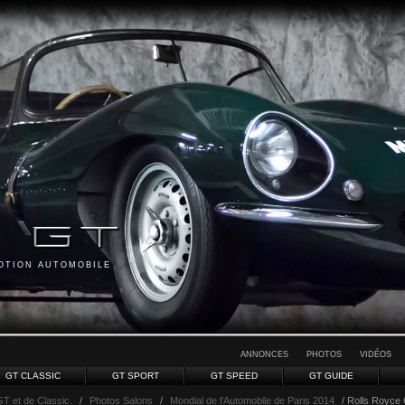
MOTION AUTOMOBILE
ANNONCES
PHOTOS
VIDÉOS
GT CLASSIC
GT SPORT
GT SPEED
GT GUIDE
GT et de Classic.
/
Photos Salons
/
Mondial de l'Automobile de Paris 2014
/ Rolls Royce G