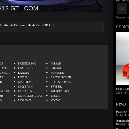
Mot de pa
ondial de l'Automobile de Paris 2014
|
GT AN
.
GE
KOENIGSEGG
NISSAN
HAYE
LAMBORGHINI
PAGANI
L VEGA
LANCIA
PORSCHE
ARI
LOTUS
RANGE ROVER
ER
MASERATI
ROLLS ROYCE
MAYBACH
SPYKER
FERRARI 
IVOLTA
MCLAREN
TALBOT LAGO
2004 - 571
AR
MERCEDES BENZ
TESLA
EN
MORGAN
VOLVO
NEWS
Porsche 
Moby Dick 
Automobi
Braquage à 