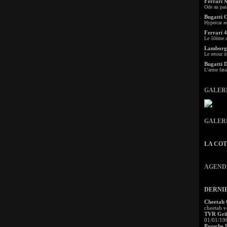
Ferrari 
Ode au pas
Bugatti 
Hypercar a
Ferrari 4
Le 50ème c
Lamborgh
Le retour d
Bugatti 
L'arme fata
GALER
GALER
LA CO
AGEND
DERNI
Cheetah
cheetah v
TVR Grif
01/01/19
Porsche 