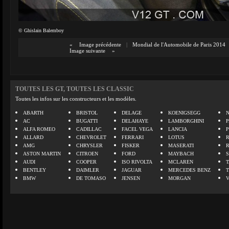
© Ghislain Balemboy
«
Image précédente
|
Mondial de l'Automobile de Paris 2014
Image suivante
»
TOUTES LES GT, TOUTES LES CLASSIC
Toutes les infos sur les constructeurs et les modèles.
ABARTH
BRISTOL
DELAGE
KOENIGSEGG
N
AC
BUGATTI
DELAHAYE
LAMBORGHINI
P
ALFA ROMEO
CADILLAC
FACEL VEGA
LANCIA
ALLARD
CHEVROLET
FERRARI
LOTUS
AMG
CHRYSLER
FISKER
MASERATI
ASTON MARTIN
CITROEN
FORD
MAYBACH
AUDI
COOPER
ISO RIVOLTA
MCLAREN
BENTLEY
DAIMLER
JAGUAR
MERCEDES BENZ
BMW
DE TOMASO
JENSEN
MORGAN