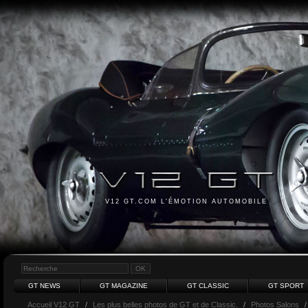
V12 GT.COM L'ÉMOTION AUTOMOBILE
GT NEWS
GT MAGAZINE
GT CLASSIC
GT SPORT
Accueil V12 GT
/
Les plus belles photos de GT et de Classic.
/
Photos Salons