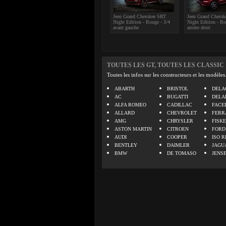
Jeen Grand Cherokee SRT
Jeen Grand Chero
Night Edition - Rouge - 3/4
Night Edition - Ro
avant gauche
arrière droit
TOUTES LES GT, TOUTES LES CLASSIC
Toutes les infos sur les constructeurs et les modèles
ABARTH
BRISTOL
DELA
AC
BUGATTI
DELA
ALFA ROMEO
CADILLAC
FACE
ALLARD
CHEVROLET
FERR
AMG
CHRYSLER
FISK
ASTON MARTIN
CITROEN
FORD
AUDI
COOPER
ISO R
BENTLEY
DAIMLER
JAGU
BMW
DE TOMASO
JENS