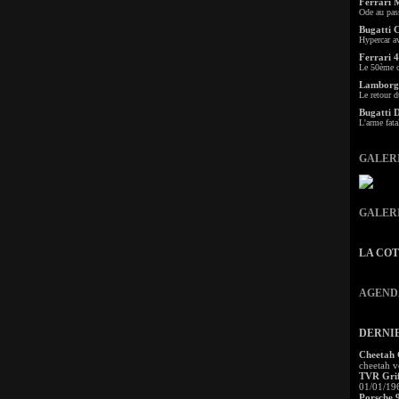
Ferrari 
Ode au pas
Bugatti 
Hypercar a
Ferrari 4
Le 50ème c
Lamborgh
Le retour d
Bugatti 
L'arme fata
GALER
GALER
LA CO
AGEND
DERNI
Cheetah
cheetah v
TVR Grif
01/01/19
Porsche 