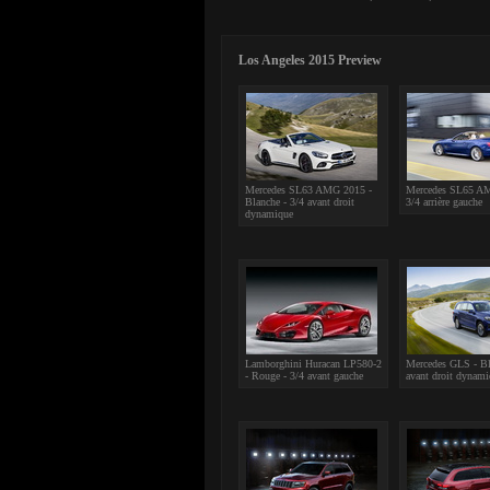
Los Angeles 2015 Preview
Mercedes SL63 AMG 2015 -
Mercedes SL65 AM
Blanche - 3/4 avant droit
3/4 arrière gauche
dynamique
Lamborghini Huracan LP580-2
Mercedes GLS - Bl
- Rouge - 3/4 avant gauche
avant droit dynam