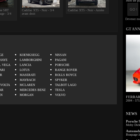
Mot de pa
kee SRT
Cadillac XT5 - Noir - 3/4
Cadillac XT5 - Noir - Arrière
uge - 3/4
avant droit
GT AN
.
GE
KOENIGSEGG
NISSAN
HAYE
LAMBORGHINI
PAGANI
L VEGA
LANCIA
PORSCHE
ARI
LOTUS
RANGE ROVER
ER
MASERATI
ROLLS ROYCE
MAYBACH
SPYKER
IVOLTA
MCLAREN
TALBOT LAGO
AR
MERCEDES BENZ
TESLA
EN
MORGAN
VOLVO
FERRARI 
2004 - 571
NEWS
Porsche 
Moby Dick 
Automobi
Braquage à 