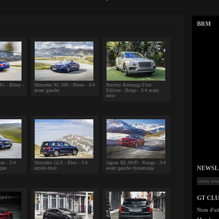
BRM
G - Bleue -
Mercedes SL 500 - Bleue - 3/4
Bentley Bentayga First
avant gauche
Edition - Beige - 3/4 avant
droit
eu - 3/4
Mercedes GLS - Bleu - 3/4
Jaguar XE AWD - Rouge - 3/4
NEWSLET
ique
arrière droit
avant gauche dynamique
GT CL
Nom d'uti