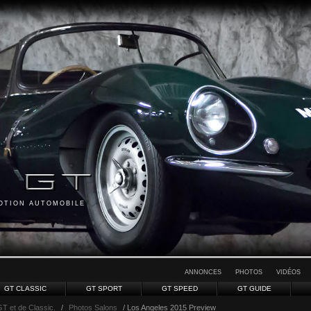
MOTION AUTOMOBILE
ANNONCES
PHOTOS
VIDÉOS
GT CLASSIC
GT SPORT
GT SPEED
GT GUIDE
GT et de Classic.
/
Photos Salons
/ Los Angeles 2015 Preview