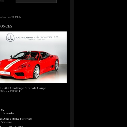
sse
NONCES
- 360 Challenge Stradale Coupé
50 km - 159900 €
935
: le remake
li Amos Delta Futurista
l'italienne