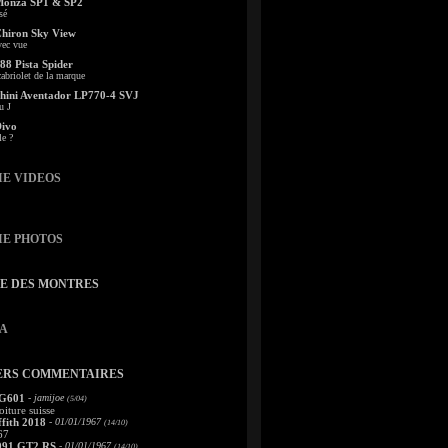
Monza SP1 & SP2
sé
Chiron Sky View
vec vue
88 Pista Spider
abriolet de la marque
ini Aventador LP770-4 SVJ
u J
Divo
le ?
IE VIDEOS
IE PHOTOS
TE DES MONTRES
A
ERS COMMENTAIRES
 G601
- jamijoe
(5/04)
oiture suisse
fith 2018
- 01/01/1967
(14/10)
67
991 GT2 RS
- 01/01/1967
(14/10)