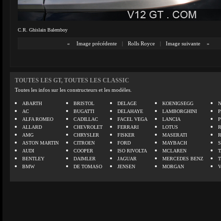
C.R. Ghislain Balemboy
«
Image précédente
|
Rolls Royce
|
Image suivante
»
TOUTES LES GT, TOUTES LES CLASSIC
Toutes les infos sur les constructeurs et les modèles.
ABARTH
BRISTOL
DELAGE
KOENIGSEGG
N
AC
BUGATTI
DELAHAYE
LAMBORGHINI
P
ALFA ROMEO
CADILLAC
FACEL VEGA
LANCIA
ALLARD
CHEVROLET
FERRARI
LOTUS
AMG
CHRYSLER
FISKER
MASERATI
ASTON MARTIN
CITROEN
FORD
MAYBACH
AUDI
COOPER
ISO RIVOLTA
MCLAREN
BENTLEY
DAIMLER
JAGUAR
MERCEDES BENZ
BMW
DE TOMASO
JENSEN
MORGAN