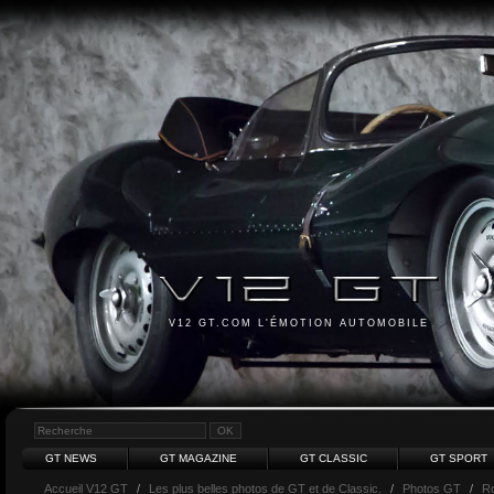
V12 GT.COM L'ÉMOTION AUTOMOBILE
GT NEWS
GT MAGAZINE
GT CLASSIC
GT SPORT
Accueil V12 GT
/
Les plus belles photos de GT et de Classic.
/
Photos GT
/
Ro