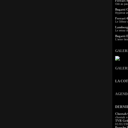
Ferrari 
Ode au pas
Bugatti 
Hypercar a
Ferrari 4
Le 50ème c
Lamborgh
Le retour d
Bugatti 
L'arme fata
GALER
GALER
LA CO
AGEND
DERNI
Cheetah
cheetah v
TVR Grif
01/01/19
Porsche 