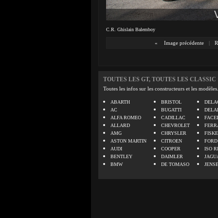
C.R. Ghislain Balemboy
«
Image précédente
|
R
TOUTES LES GT, TOUTES LES CLASSIC
Toutes les infos sur les constructeurs et les modèles
ABARTH
BRISTOL
DELA
AC
BUGATTI
DELA
ALFA ROMEO
CADILLAC
FACE
ALLARD
CHEVROLET
FERR
AMG
CHRYSLER
FISK
ASTON MARTIN
CITROEN
FORD
AUDI
COOPER
ISO R
BENTLEY
DAIMLER
JAGU
BMW
DE TOMASO
JENS