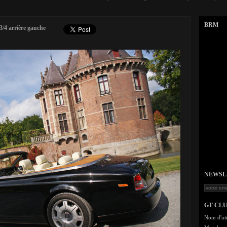
BRM
/4 arrière gauche
NEWSLET
GT CL
Nom d'uti