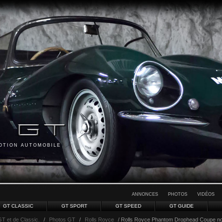
MOTION AUTOMOBILE
ANNONCES
PHOTOS
VIDÉOS
GT CLASSIC
GT SPORT
GT SPEED
GT GUIDE
GT et de Classic.
/
Photos GT
/
Rolls Royce
/ Rolls Royce Phantom Drophead Coupe noi