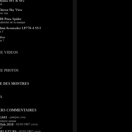
Monza SP1 & SP2
sé
Chiron Sky View
vec vue
88 Pista Spider
abriolet de la marque
ini Aventador LP770-4 SVJ
u J
Divo
le ?
IE VIDEOS
IE PHOTOS
TE DES MONTRES
A
ERS COMMENTAIRES
 G601
- jamijoe
(5/04)
oiture suisse
fith 2018
- 01/01/1967
(14/10)
67
991 GT2 RS
- 01/01/1967
(14/10)