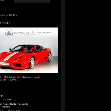
sse
NONCES
- 360 Challenge Stradale Coupé
50 km - 159900 €
935
: le remake
li Amos Delta Futurista
l'italienne