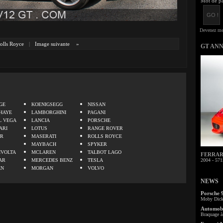
Mot de pa
olls Royce
|
Image suivante
»
GT AN
.
GE
KOENIGSEGG
NISSAN
HAYE
LAMBORGHINI
PAGANI
L VEGA
LANCIA
PORSCHE
ARI
LOTUS
RANGE ROVER
ER
MASERATI
ROLLS ROYCE
MAYBACH
SPYKER
IVOLTA
MCLAREN
TALBOT LAGO
FERRARI 
AR
MERCEDES BENZ
TESLA
2004 - 571
EN
MORGAN
VOLVO
NEWS
Porsche 
Moby Dick 
Automobi
Braquage à 