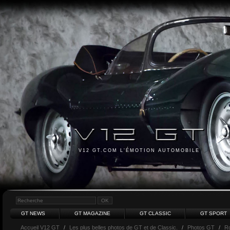
V12 GT.COM L'ÉMOTION AUTOMOBILE
GT NEWS
GT MAGAZINE
GT CLASSIC
GT SPORT
Accueil V12 GT
/
Les plus belles photos de GT et de Classic.
/
Photos GT
/
Ro