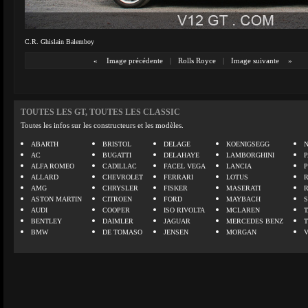
C.R. Ghislain Balemboy
«
Image précédente
|
Rolls Royce
|
Image suivante
»
TOUTES LES GT, TOUTES LES CLASSIC
Toutes les infos sur les constructeurs et les modèles.
ABARTH
BRISTOL
DELAGE
KOENIGSEGG
N
AC
BUGATTI
DELAHAYE
LAMBORGHINI
P
ALFA ROMEO
CADILLAC
FACEL VEGA
LANCIA
ALLARD
CHEVROLET
FERRARI
LOTUS
AMG
CHRYSLER
FISKER
MASERATI
ASTON MARTIN
CITROEN
FORD
MAYBACH
AUDI
COOPER
ISO RIVOLTA
MCLAREN
BENTLEY
DAIMLER
JAGUAR
MERCEDES BENZ
BMW
DE TOMASO
JENSEN
MORGAN