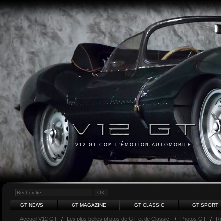
V12 GT.COM L'ÉMOTION AUTOMOBILE
GT NEWS
GT MAGAZINE
GT CLASSIC
GT SPORT
Accueil V12 GT
/
Les plus belles photos de GT et de Classic.
/
Photos GT
/
Ro