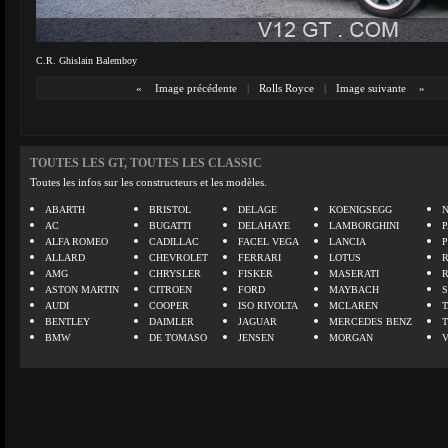
C.R. Ghislain Balemboy
«
Image précédente
|
Rolls Royce
|
Image suivante
»
TOUTES LES GT, TOUTES LES CLASSIC
Toutes les infos sur les constructeurs et les modèles.
ABARTH
BRISTOL
DELAGE
KOENIGSEGG
N
AC
BUGATTI
DELAHAYE
LAMBORGHINI
P
ALFA ROMEO
CADILLAC
FACEL VEGA
LANCIA
ALLARD
CHEVROLET
FERRARI
LOTUS
AMG
CHRYSLER
FISKER
MASERATI
ASTON MARTIN
CITROEN
FORD
MAYBACH
AUDI
COOPER
ISO RIVOLTA
MCLAREN
BENTLEY
DAIMLER
JAGUAR
MERCEDES BENZ
BMW
DE TOMASO
JENSEN
MORGAN