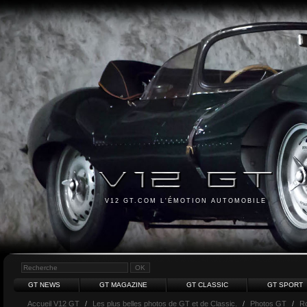
V12 GT.COM L'ÉMOTION AUTOMOBILE
GT NEWS
GT MAGAZINE
GT CLASSIC
GT SPORT
Accueil V12 GT
/
Les plus belles photos de GT et de Classic.
/
Photos GT
/
Ro