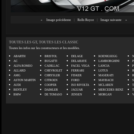
«
Image précédente
|
Rolls Royce
|
Image suivante
»
TOUTES LES GT, TOUTES LES CLASSIC
Toutes les infos sur les constructeurs et les modèles.
ABARTH
BRISTOL
DELAGE
KOENIGSEGG
N
AC
BUGATTI
DELAHAYE
LAMBORGHINI
P
ALFA ROMEO
CADILLAC
FACEL VEGA
LANCIA
ALLARD
CHEVROLET
FERRARI
LOTUS
AMG
CHRYSLER
FISKER
MASERATI
ASTON MARTIN
CITROEN
FORD
MAYBACH
AUDI
COOPER
ISO RIVOLTA
MCLAREN
BENTLEY
DAIMLER
JAGUAR
MERCEDES BENZ
BMW
DE TOMASO
JENSEN
MORGAN