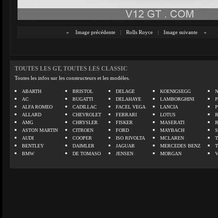
«
Image précédente
|
Rolls Royce
|
Image suivante
»
TOUTES LES GT, TOUTES LES CLASSIC
Toutes les infos sur les constructeurs et les modèles.
ABARTH
BRISTOL
DELAGE
KOENIGSEGG
N
AC
BUGATTI
DELAHAYE
LAMBORGHINI
P
ALFA ROMEO
CADILLAC
FACEL VEGA
LANCIA
ALLARD
CHEVROLET
FERRARI
LOTUS
AMG
CHRYSLER
FISKER
MASERATI
ASTON MARTIN
CITROEN
FORD
MAYBACH
AUDI
COOPER
ISO RIVOLTA
MCLAREN
BENTLEY
DAIMLER
JAGUAR
MERCEDES BENZ
BMW
DE TOMASO
JENSEN
MORGAN