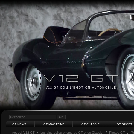
V12 GT.COM L'ÉMOTION AUTOMOBILE
GT NEWS
GT MAGAZINE
GT CLASSIC
GT SPORT
Accueil V12 GT
/
Les plus belles photos de GT et de Classic.
/
Photos GT
/
Ro