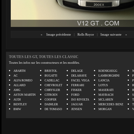
«
Image précédente
|
Rolls Royce
|
Image suivante
»
TOUTES LES GT, TOUTES LES CLASSIC
Toutes les infos sur les constructeurs et les modèles.
ABARTH
BRISTOL
DELAGE
KOENIGSEGG
N
AC
BUGATTI
DELAHAYE
LAMBORGHINI
P
ALFA ROMEO
CADILLAC
FACEL VEGA
LANCIA
ALLARD
CHEVROLET
FERRARI
LOTUS
AMG
CHRYSLER
FISKER
MASERATI
ASTON MARTIN
CITROEN
FORD
MAYBACH
AUDI
COOPER
ISO RIVOLTA
MCLAREN
BENTLEY
DAIMLER
JAGUAR
MERCEDES BENZ
BMW
DE TOMASO
JENSEN
MORGAN