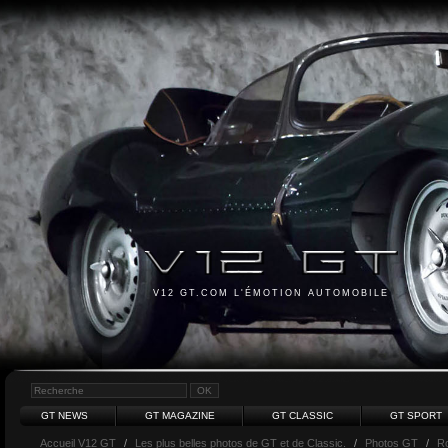
V12 GT.COM L'ÉMOTION AUTOMOBILE
GT NEWS
GT MAGAZINE
GT CLASSIC
GT SPORT
Accueil V12 GT
/
Les plus belles photos de GT et de Classic.
/
Photos GT
/
Ro