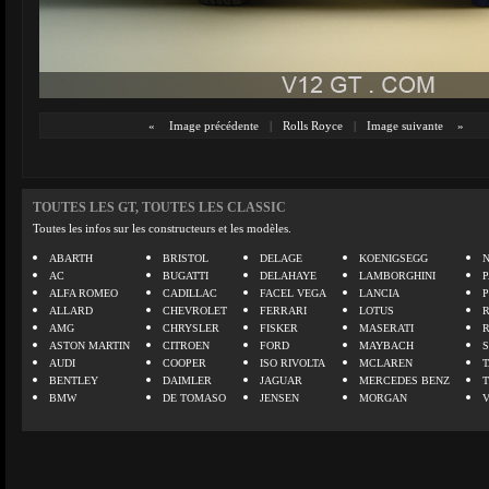
«
Image précédente
|
Rolls Royce
|
Image suivante
»
TOUTES LES GT, TOUTES LES CLASSIC
Toutes les infos sur les constructeurs et les modèles.
ABARTH
BRISTOL
DELAGE
KOENIGSEGG
N
AC
BUGATTI
DELAHAYE
LAMBORGHINI
P
ALFA ROMEO
CADILLAC
FACEL VEGA
LANCIA
ALLARD
CHEVROLET
FERRARI
LOTUS
AMG
CHRYSLER
FISKER
MASERATI
ASTON MARTIN
CITROEN
FORD
MAYBACH
AUDI
COOPER
ISO RIVOLTA
MCLAREN
BENTLEY
DAIMLER
JAGUAR
MERCEDES BENZ
BMW
DE TOMASO
JENSEN
MORGAN