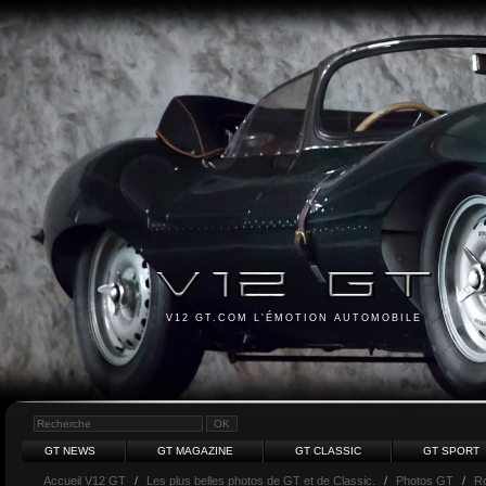
V12 GT.COM L'ÉMOTION AUTOMOBILE
GT NEWS
GT MAGAZINE
GT CLASSIC
GT SPORT
Accueil V12 GT
/
Les plus belles photos de GT et de Classic.
/
Photos GT
/
Ro