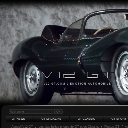
V12 GT.COM L'ÉMOTION AUTOMOBILE
GT NEWS
GT MAGAZINE
GT CLASSIC
GT SPORT
Accueil V12 GT
/
Les plus belles photos de GT et de Classic.
/
Photos GT
/
As