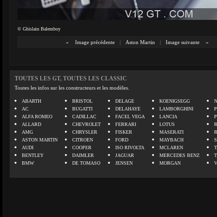
© Ghislain Balemboy
«
Image précédente
|
Aston Martin
|
Image suivante
»
TOUTES LES GT, TOUTES LES CLASSIC
Toutes les infos sur les constructeurs et les modèles.
ABARTH
BRISTOL
DELAGE
KOENIGSEGG
N
AC
BUGATTI
DELAHAYE
LAMBORGHINI
P
ALFA ROMEO
CADILLAC
FACEL VEGA
LANCIA
ALLARD
CHEVROLET
FERRARI
LOTUS
AMG
CHRYSLER
FISKER
MASERATI
ASTON MARTIN
CITROEN
FORD
MAYBACH
AUDI
COOPER
ISO RIVOLTA
MCLAREN
BENTLEY
DAIMLER
JAGUAR
MERCEDES BENZ
BMW
DE TOMASO
JENSEN
MORGAN