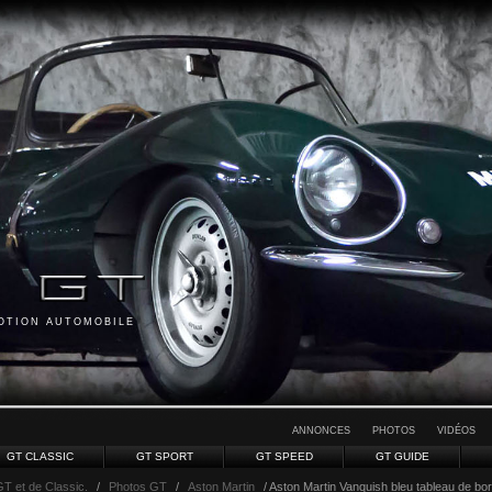
MOTION AUTOMOBILE
ANNONCES
PHOTOS
VIDÉOS
GT CLASSIC
GT SPORT
GT SPEED
GT GUIDE
GT et de Classic.
/
Photos GT
/
Aston Martin
/ Aston Martin Vanquish bleu tableau de bo