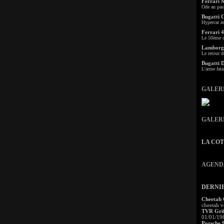
Ferrari 
Ode au pas
Bugatti 
Hypercar a
Ferrari 4
Le 50ème c
Lamborgh
Le retour d
Bugatti 
L'arme fata
GALER
GALER
LA CO
AGEND
DERNI
Cheetah
cheetah v
TVR Grif
01/01/19
Porsche 