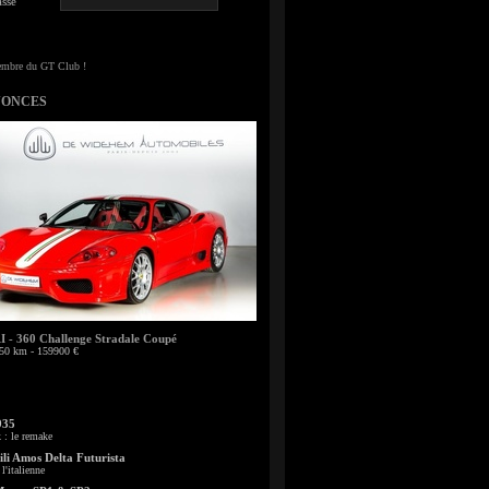
sse
NONCES
- 360 Challenge Stradale Coupé
50 km - 159900 €
935
: le remake
li Amos Delta Futurista
l'italienne