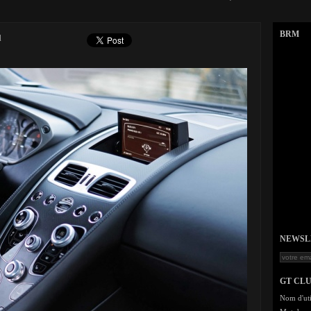
BRM
d
NEWSLET
GT CL
Nom d'uti