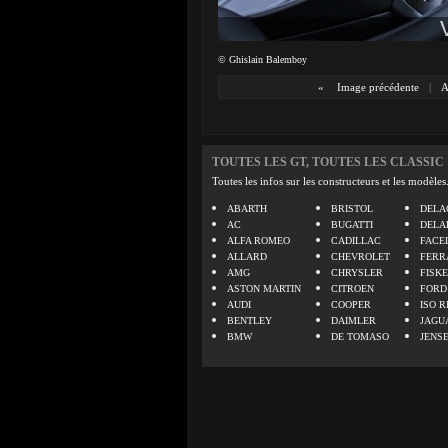
© Ghislain Balemboy
«
Image précédente
|
A
TOUTES LES GT, TOUTES LES CLASSIC
Toutes les infos sur les constructeurs et les modèles
ABARTH
BRISTOL
DELA
AC
BUGATTI
DELA
ALFA ROMEO
CADILLAC
FACE
ALLARD
CHEVROLET
FERR
AMG
CHRYSLER
FISK
ASTON MARTIN
CITROEN
FORD
AUDI
COOPER
ISO R
BENTLEY
DAIMLER
JAGU
BMW
DE TOMASO
JENS