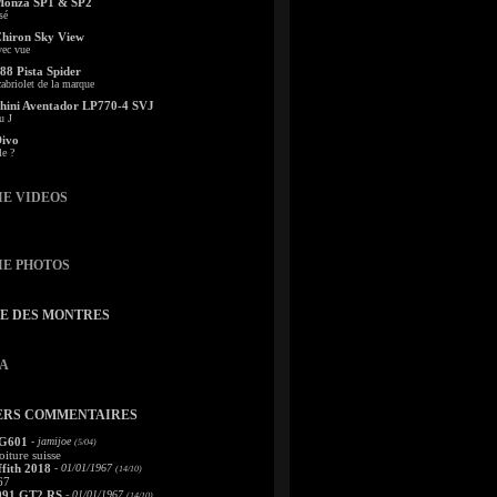
Monza SP1 & SP2
sé
Chiron Sky View
vec vue
88 Pista Spider
abriolet de la marque
ini Aventador LP770-4 SVJ
u J
Divo
le ?
IE VIDEOS
IE PHOTOS
TE DES MONTRES
A
ERS COMMENTAIRES
 G601
- jamijoe
(5/04)
oiture suisse
fith 2018
- 01/01/1967
(14/10)
67
991 GT2 RS
- 01/01/1967
(14/10)