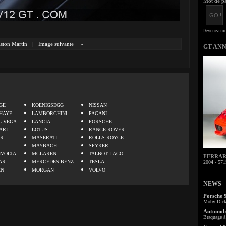
Mot de pa
ston Martin
|
Image suivante
»
GT AN
.
GE
KOENIGSEGG
NISSAN
HAYE
LAMBORGHINI
PAGANI
L VEGA
LANCIA
PORSCHE
ARI
LOTUS
RANGE ROVER
ER
MASERATI
ROLLS ROYCE
MAYBACH
SPYKER
IVOLTA
MCLAREN
TALBOT LAGO
FERRARI 
AR
MERCEDES BENZ
TESLA
2004 - 571
EN
MORGAN
VOLVO
NEWS
Porsche 
Moby Dick 
Automobi
Braquage à 