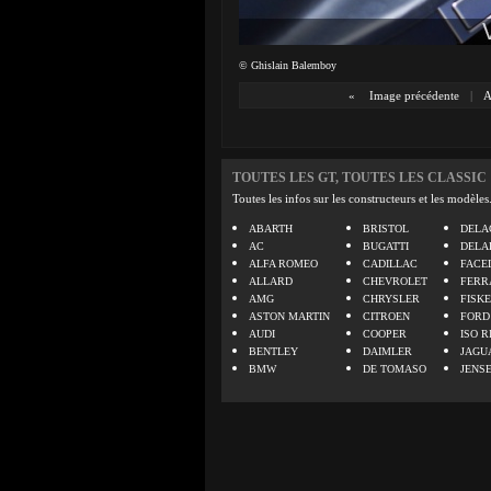
© Ghislain Balemboy
«
Image précédente
|
A
TOUTES LES GT, TOUTES LES CLASSIC
Toutes les infos sur les constructeurs et les modèles
ABARTH
BRISTOL
DELA
AC
BUGATTI
DELA
ALFA ROMEO
CADILLAC
FACE
ALLARD
CHEVROLET
FERR
AMG
CHRYSLER
FISK
ASTON MARTIN
CITROEN
FORD
AUDI
COOPER
ISO R
BENTLEY
DAIMLER
JAGU
BMW
DE TOMASO
JENS