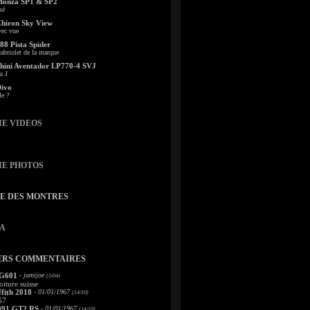
Monza SP1 & SP2
sé
Chiron Sky View
vec vue
88 Pista Spider
abriolet de la marque
ini Aventador LP770-4 SVJ
u J
Divo
le ?
IE VIDEOS
IE PHOTOS
TE DES MONTRES
A
ERS COMMENTAIRES
 G601
- jamijoe
(5/04)
oiture suisse
fith 2018
- 01/01/1967
(14/10)
67
991 GT2 RS
- 01/01/1967
(14/10)