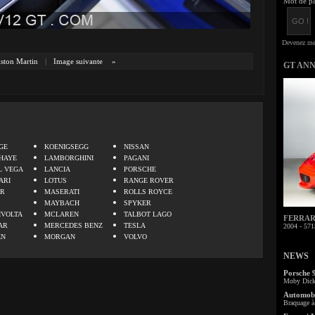
Mot de pa
ston Martin
|
Image suivante
»
GT AN
.
GE
KOENIGSEGG
NISSAN
HAYE
LAMBORGHINI
PAGANI
L VEGA
LANCIA
PORSCHE
ARI
LOTUS
RANGE ROVER
ER
MASERATI
ROLLS ROYCE
MAYBACH
SPYKER
IVOLTA
MCLAREN
TALBOT LAGO
FERRARI 
AR
MERCEDES BENZ
TESLA
2004 - 571
EN
MORGAN
VOLVO
NEWS
Porsche 
Moby Dick 
Automobi
Braquage à 