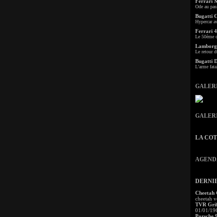
Ferrari 
Ode au pas
Bugatti 
Hypercar a
Ferrari 4
Le 50ème c
Lamborgh
Le retour d
Bugatti 
L'arme fata
GALER
GALER
LA CO
AGEND
DERNI
Cheetah
cheetah v
TVR Grif
01/01/19
Porsche 