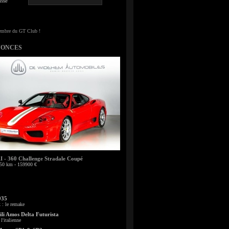
sse
NONCES
- 360 Challenge Stradale Coupé
50 km - 159900 €
935
: le remake
li Amos Delta Futurista
l'italienne