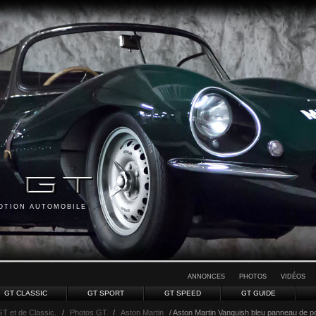
MOTION AUTOMOBILE
ANNONCES
PHOTOS
VIDÉOS
GT CLASSIC
GT SPORT
GT SPEED
GT GUIDE
GT et de Classic.
/
Photos GT
/
Aston Martin
/ Aston Martin Vanquish bleu panneau de p