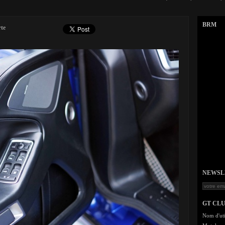
BRM
te
NEWSLET
GT CL
Nom d'uti