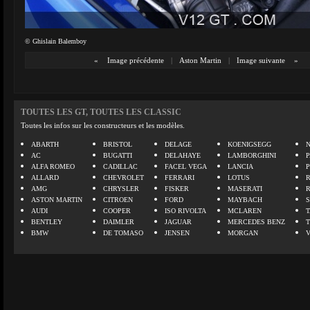
© Ghislain Balemboy
«
Image précédente
|
Aston Martin
|
Image suivante
»
TOUTES LES GT, TOUTES LES CLASSIC
Toutes les infos sur les constructeurs et les modèles.
ABARTH
BRISTOL
DELAGE
KOENIGSEGG
N
AC
BUGATTI
DELAHAYE
LAMBORGHINI
P
ALFA ROMEO
CADILLAC
FACEL VEGA
LANCIA
ALLARD
CHEVROLET
FERRARI
LOTUS
AMG
CHRYSLER
FISKER
MASERATI
ASTON MARTIN
CITROEN
FORD
MAYBACH
AUDI
COOPER
ISO RIVOLTA
MCLAREN
BENTLEY
DAIMLER
JAGUAR
MERCEDES BENZ
BMW
DE TOMASO
JENSEN
MORGAN