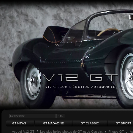
V12 GT.COM L'ÉMOTION AUTOMOBILE
GT NEWS
GT MAGAZINE
GT CLASSIC
GT SPORT
Accueil V12 GT
/
Les plus belles photos de GT et de Classic.
/
Photos GT
/
As