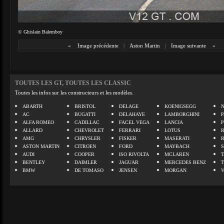
© Ghislain Balemboy
«
Image précédente
|
Aston Martin
|
Image suivante
»
TOUTES LES GT, TOUTES LES CLASSIC
Toutes les infos sur les constructeurs et les modèles.
ABARTH
BRISTOL
DELAGE
KOENIGSEGG
N
AC
BUGATTI
DELAHAYE
LAMBORGHINI
P
ALFA ROMEO
CADILLAC
FACEL VEGA
LANCIA
ALLARD
CHEVROLET
FERRARI
LOTUS
AMG
CHRYSLER
FISKER
MASERATI
ASTON MARTIN
CITROEN
FORD
MAYBACH
AUDI
COOPER
ISO RIVOLTA
MCLAREN
BENTLEY
DAIMLER
JAGUAR
MERCEDES BENZ
BMW
DE TOMASO
JENSEN
MORGAN