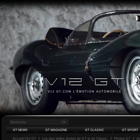
V12 GT.COM L'ÉMOTION AUTOMOBILE
GT NEWS
GT MAGAZINE
GT CLASSIC
GT SPORT
Accueil V12 GT
/
Les plus belles photos de GT et de Classic.
/
Photos GT
/
As