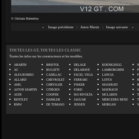
© Ghislain Balemboy
«
Image précédente
|
Aston Martin
|
Image suivante
»
TOUTES LES GT, TOUTES LES CLASSIC
Toutes les infos sur les constructeurs et les modèles.
ABARTH
BRISTOL
DELAGE
KOENIGSEGG
N
AC
BUGATTI
DELAHAYE
LAMBORGHINI
P
ALFA ROMEO
CADILLAC
FACEL VEGA
LANCIA
ALLARD
CHEVROLET
FERRARI
LOTUS
AMG
CHRYSLER
FISKER
MASERATI
ASTON MARTIN
CITROEN
FORD
MAYBACH
AUDI
COOPER
ISO RIVOLTA
MCLAREN
BENTLEY
DAIMLER
JAGUAR
MERCEDES BENZ
BMW
DE TOMASO
JENSEN
MORGAN