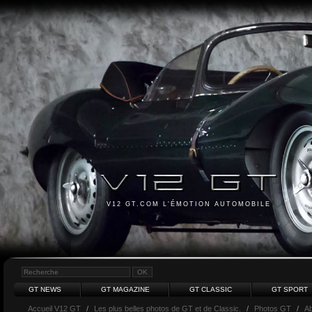
V12 GT.COM L'ÉMOTION AUTOMOBILE
GT NEWS
GT MAGAZINE
GT CLASSIC
GT SPORT
Accueil V12 GT
/
Les plus belles photos de GT et de Classic.
/
Photos GT
/
Ab