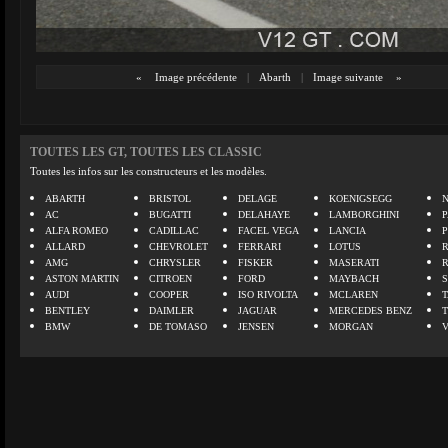
«
Image précédente
|
Abarth
|
Image suivante
»
TOUTES LES GT, TOUTES LES CLASSIC
Toutes les infos sur les constructeurs et les modèles.
ABARTH
BRISTOL
DELAGE
KOENIGSEGG
N
AC
BUGATTI
DELAHAYE
LAMBORGHINI
P
ALFA ROMEO
CADILLAC
FACEL VEGA
LANCIA
ALLARD
CHEVROLET
FERRARI
LOTUS
AMG
CHRYSLER
FISKER
MASERATI
ASTON MARTIN
CITROEN
FORD
MAYBACH
AUDI
COOPER
ISO RIVOLTA
MCLAREN
BENTLEY
DAIMLER
JAGUAR
MERCEDES BENZ
BMW
DE TOMASO
JENSEN
MORGAN