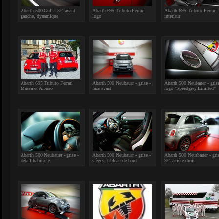
Abarth 500 Gulf - 3/4 avant
Abarth 695 Tributo Ferrari
Abarth 695 Tributo Ferrari
gauche, dynamique
logo
intérieur
Abarth 695 Tributo Ferrari
Abarth 500 Neubauer - grise -
Abarth 500 Neubauer - grise
Massa et Alonso
face avant
logo "Speedgrey Limited"
Abarth 500 Neubauer - grise -
Abarth 500 Neubauer - grise -
Abarth 500 Neuabauer - gris
détail habitacle
sièges, tableau de bord
3/4 arrière droit