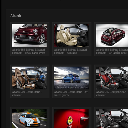
Abarth
Abarth 695 Tributo Maserati -
Abarth 695 Tributo Maserati -
Abarth 695 Tributo Maserat
bordeaux - détail partie avant
bordeaux - habitacle
bordeaux - 3/4 arrière droit
Abarth 500 Cabrio Italia -
Abarth 500 Cabrio Italia - 3/4
Abarth 695 Competizione -
intérieur
arrière gauche
intérieur