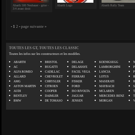
Abarth 500 Neubauer - grise -
Abarth Logo
Abarth Rally Team
3/4 avant droit
-
1
2
-
page suivante »
TOUTES LES GT, TOUTES LES CLASSIC
Toutes les infos sur les constructeurs et les modèles.
ABARTH
BRISTOL
DELAGE
KOENIGSEGG
N
AC
BUGATTI
DELAHAYE
LAMBORGHINI
P
ALFA ROMEO
CADILLAC
FACEL VEGA
LANCIA
ALLARD
CHEVROLET
FERRARI
LOTUS
AMG
CHRYSLER
FISKER
MASERATI
ASTON MARTIN
CITROEN
FORD
MAYBACH
AUDI
COOPER
ISO RIVOLTA
MCLAREN
BENTLEY
DAIMLER
JAGUAR
MERCEDES BENZ
BMW
DE TOMASO
JENSEN
MORGAN