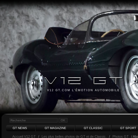
V12 GT.COM L'ÉMOTION AUTOMOBILE
GT NEWS
GT MAGAZINE
GT CLASSIC
GT SPORT
Accueil V12 GT
/
Les plus belles photos de GT et de Classic.
/
Photos GT
/ Aba