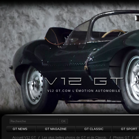
V12 GT.COM L'ÉMOTION AUTOMOBILE
GT NEWS
GT MAGAZINE
GT CLASSIC
GT SPORT
Accueil V12 GT
/
Les plus belles photos de GT et de Classic.
/
Photos GT
/
Ab