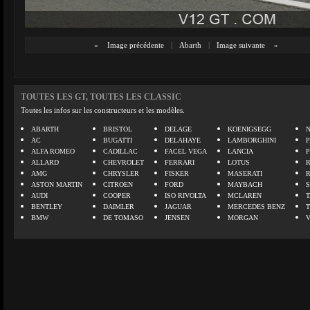
«
Image précédente
|
Abarth
|
Image suivante
»
TOUTES LES GT, TOUTES LES CLASSIC
Toutes les infos sur les constructeurs et les modèles.
ABARTH
BRISTOL
DELAGE
KOENIGSEGG
N
AC
BUGATTI
DELAHAYE
LAMBORGHINI
P
ALFA ROMEO
CADILLAC
FACEL VEGA
LANCIA
ALLARD
CHEVROLET
FERRARI
LOTUS
AMG
CHRYSLER
FISKER
MASERATI
ASTON MARTIN
CITROEN
FORD
MAYBACH
AUDI
COOPER
ISO RIVOLTA
MCLAREN
BENTLEY
DAIMLER
JAGUAR
MERCEDES BENZ
BMW
DE TOMASO
JENSEN
MORGAN