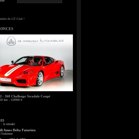
sse
NONCES
- 360 Challenge Stradale Coupé
50 km - 159900 €
935
: le remake
li Amos Delta Futurista
l'italienne