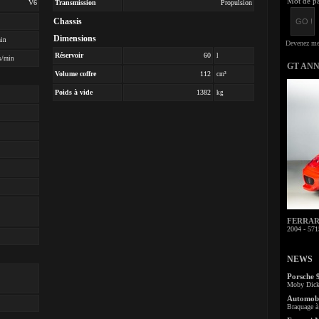
Mot de pa
V6
Transmission
Propulsion
Chassis
Dimensions
min
Réservoir
60
l
s/min
GT AN
Volume coffre
112
cm³
Poids à vide
1382
kg
FERRARI 
2004 - 571
NEWS
Porsche 
Moby Dick 
Automobi
Braquage à 