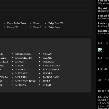
Ferrari 
Ode au pas
Bugatti 
Hypercar a
Ferrari 4
Le 50ème c
Lamborgh
Esprit Turbo Essex
Evora
Exige Cup 260
Le retour d
Europa SE
Evora S
Exige Scura
Bugatti 
L'arme fata
GALER
.
GE
KOENIGSEGG
NISSAN
HAYE
LAMBORGHINI
PAGANI
GALER
L VEGA
LANCIA
PORSCHE
ARI
LOTUS
RANGE ROVER
LA CO
ER
MASERATI
ROLLS ROYCE
MAYBACH
SPYKER
IVOLTA
MCLAREN
TALBOT LAGO
AGEND
AR
MERCEDES BENZ
TESLA
EN
MORGAN
VOLVO
DERNI
Cheetah
cheetah v
TVR Grif
01/01/19
Porsche 