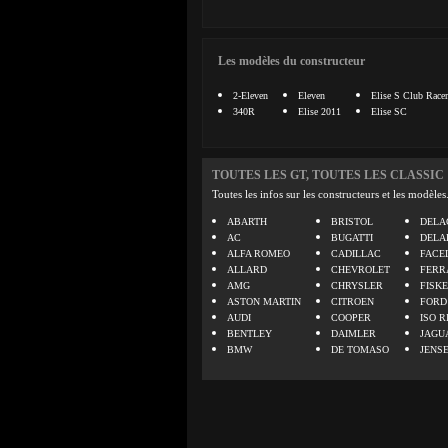
Les modèles du constructeur
2-Eleven
Eleven
Elise S Club Racer
340R
Elise 2011
Elise SC
TOUTES LES GT, TOUTES LES CLASSIC
Toutes les infos sur les constructeurs et les modèles
ABARTH
BRISTOL
DELA
AC
BUGATTI
DELA
ALFA ROMEO
CADILLAC
FACE
ALLARD
CHEVROLET
FERR
AMG
CHRYSLER
FISK
ASTON MARTIN
CITROEN
FORD
AUDI
COOPER
ISO R
BENTLEY
DAIMLER
JAGU
BMW
DE TOMASO
JENS