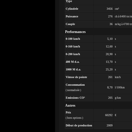
Type
Cylindrée
3456
cm³
Puissance
276
ch à 6400 trs/
Couple
36
m/kg à 4700 tr
Performances
0-100 km/h
5,10
s
0-160 km/h
12,60
s
0-200 km/h
20,90
s
400 M d.a.
13,70
s
1000 M d.a.
25,20
s
Vitesse de pointe
261
km/h
Consommation
8,70
l/100km
( normalisée )
Emissions CO²
205
g/km
Autres
Prix
60292
€
( hors options )
Début de production
2009