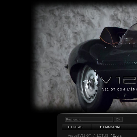
V12 GT.COM L'É
GT NEWS
GT MAGAZINE
Accueil V12 GT
/
LOTUS
/ Evora