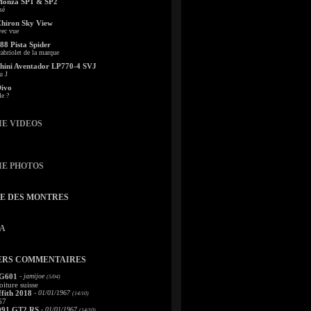
Monza SP1 & SP2
sé
Chiron Sky View
vec vue
88 Pista Spider
abriolet de la marque
ini Aventador LP770-4 SVJ
u J
Divo
le ?
IE VIDEOS
IE PHOTOS
TE DES MONTRES
A
ERS COMMENTAIRES
 G601
- jamijoe
(5/04)
oiture suisse
fith 2018
- 01/01/1967
(14/10)
67
991 GT2 RS
- 01/01/1967
(14/10)