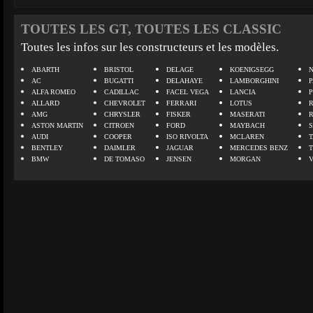
TOUTES LES GT, TOUTES LES CLASSIC
Toutes les infos sur les constructeurs et les modèles.
ABARTH
BRISTOL
DELAGE
KOENIGSEGG
N
AC
BUGATTI
DELAHAYE
LAMBORGHINI
P
ALFA ROMEO
CADILLAC
FACEL VEGA
LANCIA
ALLARD
CHEVROLET
FERRARI
LOTUS
AMG
CHRYSLER
FISKER
MASERATI
ASTON MARTIN
CITROEN
FORD
MAYBACH
AUDI
COOPER
ISO RIVOLTA
MCLAREN
BENTLEY
DAIMLER
JAGUAR
MERCEDES BENZ
BMW
DE TOMASO
JENSEN
MORGAN