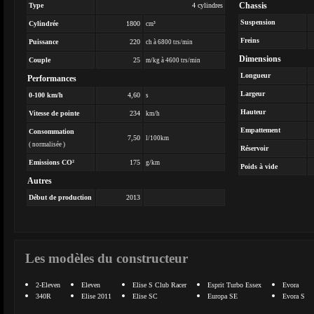
Chassis
Type
4 cylindres
Suspension
Cylindrée
1800
cm³
Freins
Puissance
220
ch à 6800 trs/min
Dimensions
Couple
25
m/kg à 4600 trs/min
Longueur
Performances
Largeur
0-100 km/h
4,60
s
Hauteur
Vitesse de pointe
234
km/h
Empattement
Consommation
7,50
l/100km
( normalisée )
Réservoir
Emissions CO²
175
g/km
Poids à vide
Autres
Début de production
2013
Les modèles du constructeur
2-Eleven
Eleven
Elise S Club Racer
Esprit Turbo Essex
Evora
340R
Elise 2011
Elise SC
Europa SE
Evora S