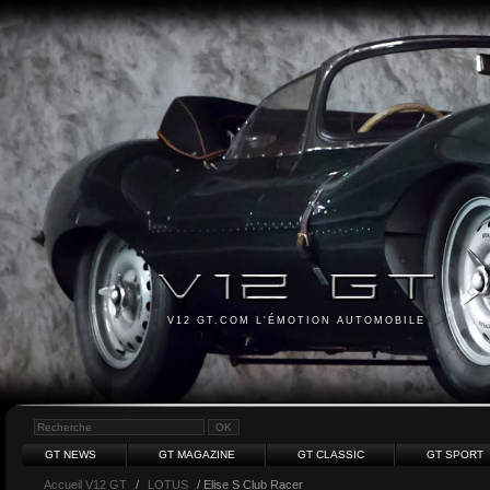
V12 GT.COM L'ÉMOTION AUTOMOBILE
GT NEWS
GT MAGAZINE
GT CLASSIC
GT SPORT
Accueil V12 GT
/
LOTUS
/ Elise S Club Racer