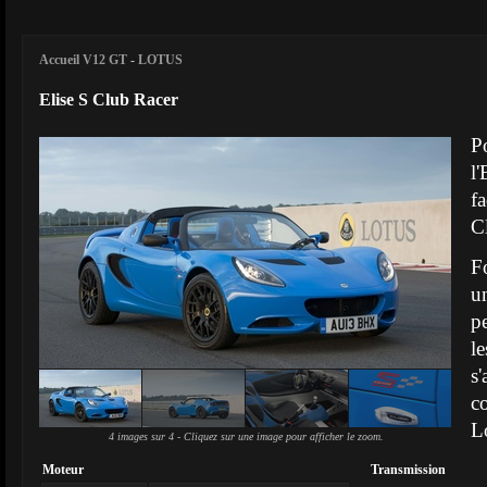
Accueil V12 GT
-
LOTUS
Elise S Club Racer
P
l
f
C
F
u
p
l
s
c
L
4 images sur 4 - Cliquez sur une image pour afficher le zoom.
Moteur
Transmission