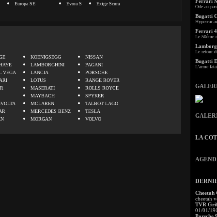
Ferrari 
Europa SE
Evora S
Exige Scura
Ode au pas
Bugatti 
Hypercar a
Ferrari 4
Le 50ème c
.
Lamborgh
Le retour d
GE
KOENIGSEGG
NISSAN
Bugatti 
HAYE
LAMBORGHINI
PAGANI
L'arme fata
L VEGA
LANCIA
PORSCHE
ARI
LOTUS
RANGE ROVER
GALER
ER
MASERATI
ROLLS ROYCE
MAYBACH
SPYKER
IVOLTA
MCLAREN
TALBOT LAGO
AR
MERCEDES BENZ
TESLA
GALER
EN
MORGAN
VOLVO
LA CO
AGEND
DERNI
Cheetah
cheetah v
TVR Grif
01/01/19
Porsche 