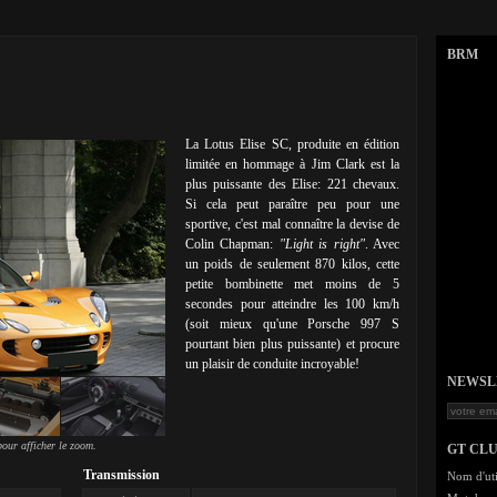
BRM
La Lotus Elise SC, produite en édition
limitée en hommage à Jim Clark est la
plus puissante des Elise: 221 chevaux.
Si cela peut paraître peu pour une
sportive, c'est mal connaître la devise de
Colin Chapman:
"Light is right"
. Avec
un poids de seulement 870 kilos, cette
petite bombinette met moins de 5
secondes pour atteindre les 100 km/h
(soit mieux qu'une Porsche 997 S
pourtant bien plus puissante) et procure
un plaisir de conduite incroyable!
NEWSLET
our afficher le zoom.
GT CL
Transmission
Nom d'uti