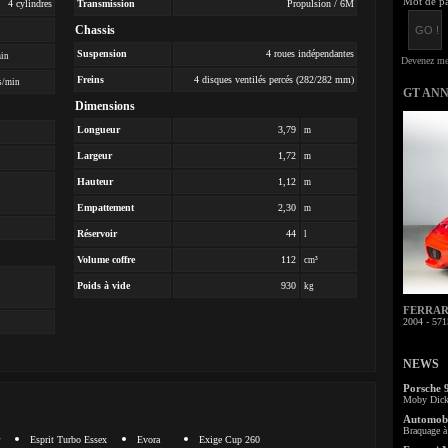
Mot de pa
4 cylindres
Transmission
Propulsion / 6M
Chassis
Suspension
4 roues indépendantes
min
Freins
4 disques ventilés percés (282/282 mm)
s/min
GT AN
Dimensions
Longueur
3,79
m
Largeur
1,72
m
Hauteur
1,12
m
Empattement
2,30
m
Réservoir
44
l
Volume coffre
112
cm³
Poids à vide
930
kg
FERRARI 
2004 - 571
NEWS
Porsche 
Moby Dick 
Automobi
Braquage à 
Esprit Turbo Essex
Evora
Exige Cup 260