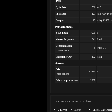
Type
Cylindrée
1796
cm³
Puissance
221
ch à 7800 trs/
Couple
22
m/kg à 5500 tr
Performances
0-100 km/h
4,60
s
Vitesse de pointe
241
km/h
Consommation
9,00
l/100km
( normalisée )
Emissions CO²
202
g/km
Autres
Prix
53650
€
( hors options )
Début de production
2008
Les modèles du constructeur
2-Eleven
Eleven
Elise S Club Racer