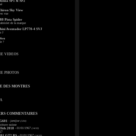
Monza SP1 & SP2
sé
Chiron Sky View
vec vue
88 Pista Spider
abriolet de la marque
ini Aventador LP770-4 SVJ
u J
Divo
le ?
IE VIDEOS
IE PHOTOS
TE DES MONTRES
A
ERS COMMENTAIRES
 G601
- jamijoe
(5/04)
oiture suisse
fith 2018
- 01/01/1967
(14/10)
67
991 GT2 RS
- 01/01/1967
(14/10)