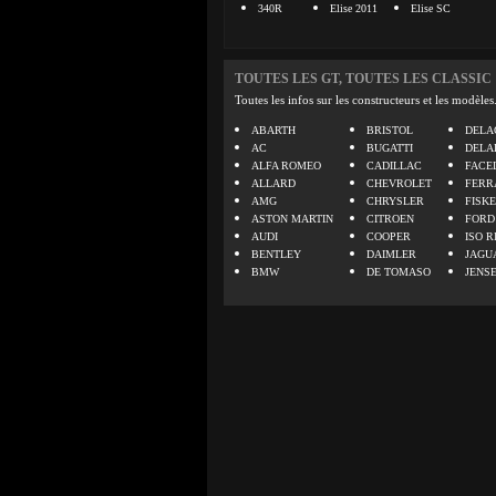
340R
Elise 2011
Elise SC
TOUTES LES GT, TOUTES LES CLASSIC
Toutes les infos sur les constructeurs et les modèles
ABARTH
BRISTOL
DELA
AC
BUGATTI
DELA
ALFA ROMEO
CADILLAC
FACE
ALLARD
CHEVROLET
FERR
AMG
CHRYSLER
FISK
ASTON MARTIN
CITROEN
FORD
AUDI
COOPER
ISO R
BENTLEY
DAIMLER
JAGU
BMW
DE TOMASO
JENS