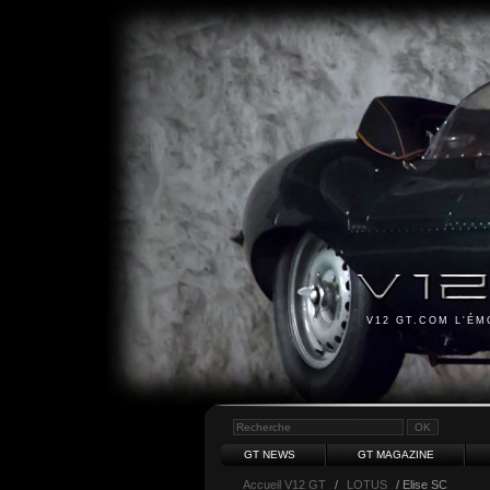
V12 GT.COM L'É
GT NEWS
GT MAGAZINE
Accueil V12 GT
/
LOTUS
/ Elise SC