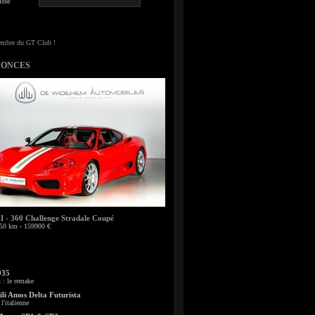
sse
NONCES
- 360 Challenge Stradale Coupé
50 km - 159900 €
935
: le remake
li Amos Delta Futurista
l'italienne